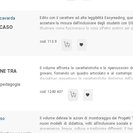
Sommario:
Scavarda
Edito con il carattere ad alta leggibilità Easyreading, que
accertare la misura dell’inclusione degli studenti con DSA
L CASO
illustrare come funzionano le cose all’atto pratico per gl
propone di apprendere dalle esperienze di questo gruppo di
di azioni da implementare per rendere gli atenei italiani co
Codice libro:
cod. 113.9
Dislessia all'università: il caso dell'ateneo 
Sommario:
Il volume affronta le caratteristiche e le ripercussioni 
INE TRA
giovani, fornendo un quadro articolato e al contempo u
disciplinari presentano le caratteristiche distintive del
e pedagogia
smartphone, evidenziandone elementi di forza e criticità
chiunque sia professionalmente e/o personalmente interes
Codice libro:
cod. 1240.437
Bambini e adolescenti on line tra opport
Sommario:
sso
Il volume delinea le azioni di monitoraggio dei Progetti
nuovi modelli di didattica, volti all’inclusione sociale 
provenienza, lingua, cultura e tradizione differenti. Il tes