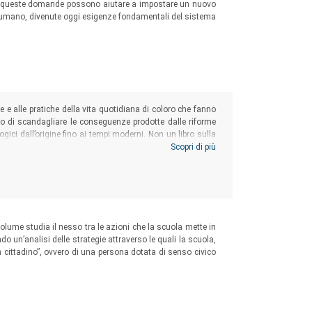
te a queste domande possono aiutare a impostare un nuovo
le umano, divenute oggi esigenze fondamentali del sistema
ee e alle pratiche della vita quotidiana di coloro che fanno
ento di scandagliare le conseguenze prodotte dalle riforme
ci dall’origine fino ai tempi moderni. Non un libro sulla
eguenze della valutazione subite dai docenti universitari
Scopri di più
l volume studia il nesso tra le azioni che la scuola mette in
do un’analisi delle strategie attraverso le quali la scuola,
n cittadino”, ovvero di una persona dotata di senso civico