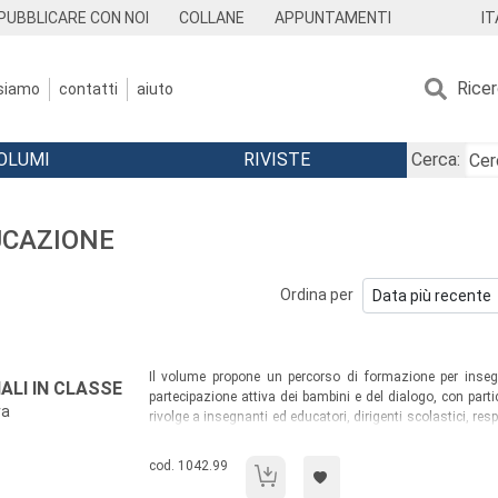
IT
PUBBLICARE CON NOI
COLLANE
APPUNTAMENTI
Rice
 siamo
contatti
aiuto
OLUMI
RIVISTE
Cerca:
DUCAZIONE
Ordina per
Sommario:
Il volume propone un percorso di formazione per insegn
LI IN CLASSE
partecipazione attiva dei bambini e del dialogo, con partico
va
rivolge a insegnanti ed educatori, dirigenti scolastici, resp
classe e dell’educazione, studenti universitari impegnati 
l’educazione e i metodi della comunicazione efficace.
Codice libro:
cod. 1042.99
Raccontare storie personali in classe