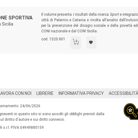
Sommario:
Il volume presenta i risultati della ricerca
Sport e integrazio
ONE SPORTIVA
città di Palermo e Catania e rivolta all’analisi dell’inclu
 Sicilia
per la prevenzione del disagio sociale e della povertà ed
CONI nazionale e dal CONI Sicilia.
Codice libro:
cod. 1520.801
Contrastare la deprivazione sportiva
LAVORA CON NOI
LIBRERIE
INFORMATIVA PRIVACY
ACCESSIBILIT
iornamento: 24/06/2026
 presenti in questo sito si sono assolti gli obblighi previsti dalla
l diritto d'autore e sui diritti connessi.
i s.r.l. P.IVA 04949880159