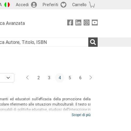
A
Accedi
Preferiti
Carrello
rca Avanzata
2
3
4
5
6
anti ed educatori sull’efficacia della promozione della
lare riferimento alle situazioni multiculturali. Il testo si
onsabili di politiche educative, studiosi dell’interazione in
in corsi di laurea, laurea magistrale e master riguardanti
Scopri di più