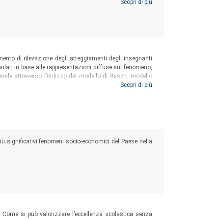
ontare la complessità dei nuovi contesti in cui vivono. In
Scopri di più
e disegni commentati attraverso cui i/le ragazzi/e hanno
riodo pre-pandemia e durante il lockdown.
mento di rilevazione degli atteggiamenti degli insegnanti
rmulati in base alle rappresentazioni diffuse sul fenomeno,
finale attraverso l’utilizzo del modello di Rasch, modello
a costruzione di scale di misura sia per l’analisi degli
Scopri di più
più significativi fenomeni socio-economici del Paese nella
l Paese 2021
e? Come si può valorizzare l’eccellenza scolastica senza