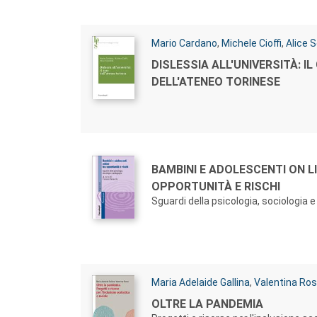
Autori:
Mario Cardano
,
Michele Cioffi
,
Alice 
Titolo:
DISLESSIA ALL'UNIVERSITÀ: I
DELL'ATENEO TORINESE
Autori:
Titolo:
BAMBINI E ADOLESCENTI ON L
OPPORTUNITÀ E RISCHI
Sguardi della psicologia, sociologia 
Autori:
Maria Adelaide Gallina
,
Valentina Ro
Titolo:
OLTRE LA PANDEMIA