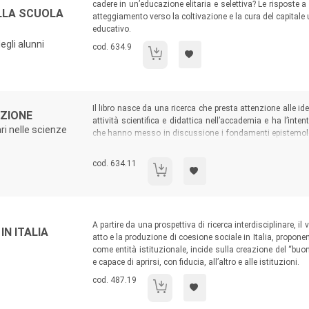
cadere in un’educazione elitaria e selettiva? Le rispos
ELLA SCUOLA
atteggiamento verso la coltivazione e la cura del capita
educativo.
egli alunni
Codice libro:
cod. 634.9
Gli studenti eccellenti nella scuola italiana
Sommario:
Il libro nasce da una ricerca che presta attenzione alle id
ZIONE
attività scientifica e didattica nell’accademia e ha l’int
ri nelle scienze
che hanno messo in discussione i fondamenti epistemologi
valutazione
tout court
, dunque, bensì un volume sulle cons
nel settore delle scienze sociali.
Codice libro:
cod. 634.11
Conseguenze della valutazione
Sommario:
A partire da una prospettiva di ricerca interdisciplinare, i
IN ITALIA
atto e la produzione di coesione sociale in Italia, proponen
come entità istituzionale, incide sulla creazione del “buo
e capace di aprirsi, con fiducia, all’altro e alle istituzioni.
Codice libro:
cod. 487.19
Scuola e coesione sociale in Italia