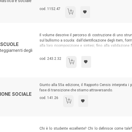
olastica e sociale
formativi integrati nel consentire agli allievi/e di affr
particolare, risulta interessante l’apporto di immagini 
Codice libro:
cod. 1152.47
Oltre la pandemia
rappresentato se stessi/e e la propria quotidianità nel pe
Sommario:
Il volume descrive il percorso di costruzione di uno stru
sul bullismo a scuola: dall’identificazione degli item, fo
 SCUOLE
alla loro ricomposizione e sintesi, fino alla validazione 
tteggiamenti degli
logistico ampiamente utilizzato come strumento sia per l
item.
Codice libro:
cod. 243.2.32
Studiare il bullismo nelle scuole
Sommario:
Giunto alla 55a edizione, il Rapporto Censis interpreta i 
fase di transizione che stiamo attraversando.
IONE SOCIALE
Codice libro:
cod. 141.26
55° Rapporto sulla situazione sociale de
Sommario:
Chi è lo studente eccellente? Chi lo definisce come tal