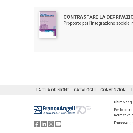
Autori:
Titolo:
CONTRASTARE LA DEPRIVAZI
Proposte per l'integrazione sociale in
Footer
LA TUA OPINIONE
CATALOGHI
CONVENZIONI
Ultimo agg
Per le opere
normativa su
FrancoAngel