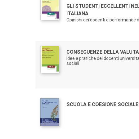
Titolo:
GLI STUDENTI ECCELLENTI N
ITALIANA
Opinioni dei docenti e performance d
Autori:
Titolo:
CONSEGUENZE DELLA VALUTA
Idee e pratiche dei docenti universita
sociali
Autori:
Titolo:
SCUOLA E COESIONE SOCIALE 