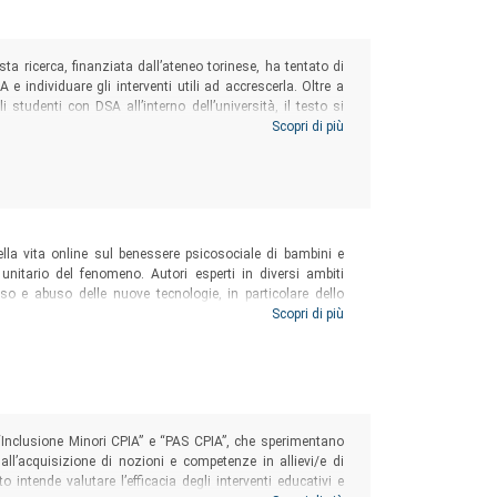
sta ricerca, finanziata dall’ateneo torinese, ha tentato di
 e individuare gli interventi utili ad accrescerla. Oltre a
i studenti con DSA all’interno dell’università, il testo si
 “pionieri” e di metterle a frutto, individuando un insieme
Scopri di più
ntesti “DSA friendly”.
torinese
della vita online sul benessere psicosociale di bambini e
nitario del fenomeno. Autori esperti in diversi ambiti
l’uso e abuso delle nuove tecnologie, in particolare dello
. Un libro per studenti, studiosi, educatori, genitori e
Scopri di più
sato alla problematica affrontata.
unità e rischi
 “Inclusione Minori CPIA” e “PAS CPIA”, che sperimentano
e all’acquisizione di nozioni e competenze in allievi/e di
to intende valutare l’efficacia degli interventi educativi e