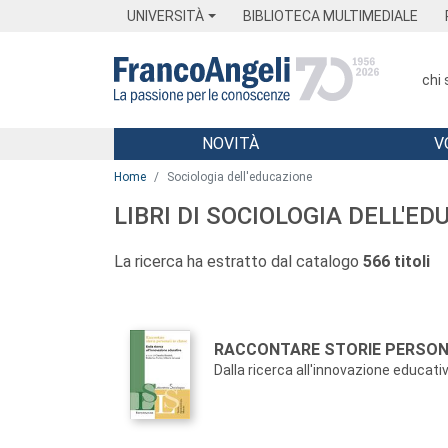
Menu
Main content
Footer
Menu
UNIVERSITÀ
BIBLIOTECA MULTIMEDIALE
chi
NOVITÀ
V
Main content
Home
Sociologia dell'educazione
LIBRI DI SOCIOLOGIA DELL'E
La ricerca ha estratto dal catalogo
566 titoli
Autori:
Titolo:
RACCONTARE STORIE PERSONA
Dalla ricerca all'innovazione educati