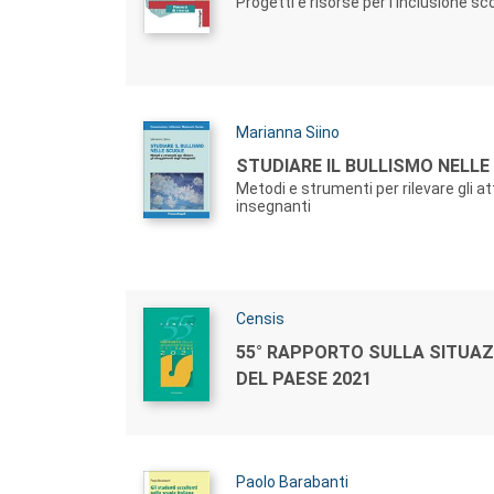
Progetti e risorse per l'inclusione sc
Autori:
Marianna Siino
Titolo:
STUDIARE IL BULLISMO NELLE
Metodi e strumenti per rilevare gli a
insegnanti
Autori:
Censis
Titolo:
55° RAPPORTO SULLA SITUAZ
DEL PAESE 2021
Autori:
Paolo Barabanti