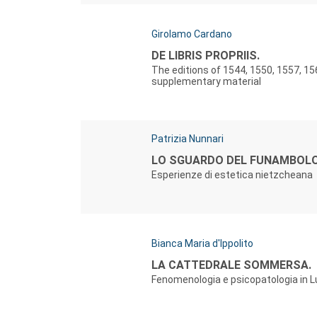
Autori:
Girolamo Cardano
Titolo:
DE LIBRIS PROPRIIS.
The editions of 1544, 1550, 1557, 15
supplementary material
Autori:
Patrizia Nunnari
Titolo:
LO SGUARDO DEL FUNAMBOL
Esperienze di estetica nietzcheana
Autori:
Bianca Maria d'Ippolito
Titolo:
LA CATTEDRALE SOMMERSA.
Fenomenologia e psicopatologia in 