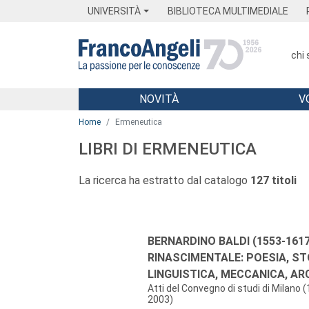
Menu
Main content
Footer
Menu
UNIVERSITÀ
BIBLIOTECA MULTIMEDIALE
chi
NOVITÀ
V
Main content
Home
Ermeneutica
LIBRI DI ERMENEUTICA
La ricerca ha estratto dal catalogo
127 titoli
Autori:
Titolo:
BERNARDINO BALDI (1553-161
RINASCIMENTALE: POESIA, ST
LINGUISTICA, MECCANICA, AR
Atti del Convegno di studi di Milano
2003)