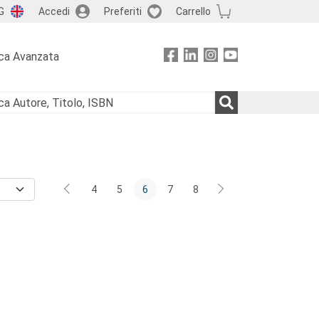
G
Accedi
Preferiti
Carrello
ca Avanzata
4
5
6
7
8
nascimentale: poesia, storia, linguistica, meccanica, architettura.