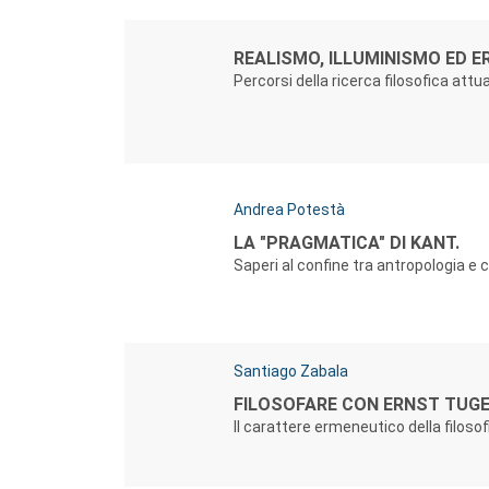
Autori:
Titolo:
REALISMO, ILLUMINISMO ED E
Percorsi della ricerca filosofica attu
Autori:
Andrea Potestà
Titolo:
LA "PRAGMATICA" DI KANT.
Saperi al confine tra antropologia e 
Autori:
Santiago Zabala
Titolo:
FILOSOFARE CON ERNST TUG
Il carattere ermeneutico della filosof