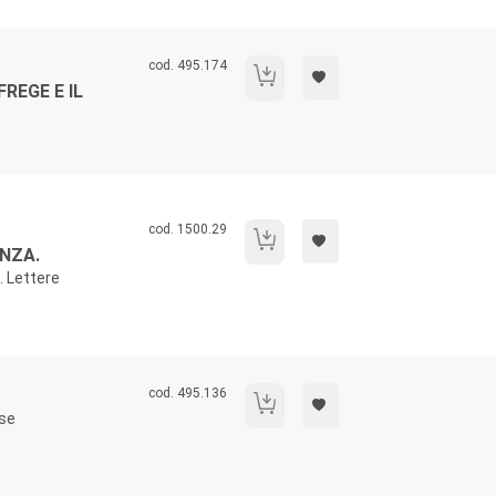
Codice libro:
cod. 495.174
Il programma logicista di Frege e il tema 
REGE E IL
Codice libro:
cod. 1500.29
La grande festa della scienza.
NZA.
. Lettere
Codice libro:
cod. 495.136
Eros, utopia e rivolta
use