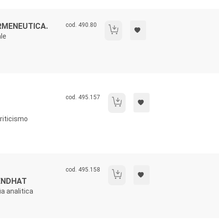
Codice libro:
RMENEUTICA.
cod. 490.80
Realismo, illuminismo ed ermeneutica.
ale
Codice libro:
cod. 495.157
La "pragmatica" di Kant.
criticismo
Codice libro:
cod. 495.158
Filosofare con Ernst Tugendhat
ENDHAT
ia analitica