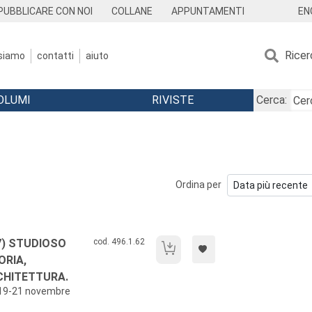
EN
PUBBLICARE CON NOI
COLLANE
APPUNTAMENTI
Ricer
 siamo
contatti
aiuto
OLUMI
RIVISTE
Cerca:
Ordina per
Codice libro:
7) STUDIOSO
cod. 496.1.62
Bernardino Baldi (1553-1617) studioso ri
ORIA,
CHITETTURA.
 (19-21 novembre