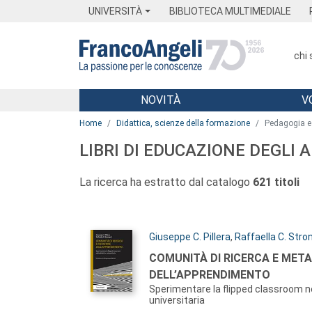
Menu
Main content
Footer
Menu
UNIVERSITÀ
BIBLIOTECA MULTIMEDIALE
chi
NOVITÀ
V
Main content
Home
Didattica, scienze della formazione
Pedagogia e 
LIBRI DI EDUCAZIONE DEGLI 
La ricerca ha estratto dal catalogo
621 titoli
Autori:
Giuseppe C. Pillera
,
Raffaella C. Stron
Titolo:
COMUNITÀ DI RICERCA E MET
DELL’APPRENDIMENTO
Sperimentare la flipped classroom ne
universitaria