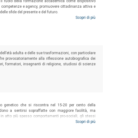
re il ruolo della formazione accademica come dispositivo
re competenze e agency, promuovere cittadinanza attiva e
elle sfide del presente e del futuro.
Scopri di più
dell’età adulta e delle sue trasformazioni, con particolare
fre provocatoriamente alla riflessione autobiografica dei
ori, formatori, insegnanti di religione, studiosi di scienze
atto genetico che si riscontra nel 15-20 per cento della
dono a sentirsi sopraffatte con maggiore facilità, ma
 atto più spesso comportamenti pro-sociali, gli stessi
 Questo lavoro vuole dimostrare come il passaggio da una
Scopri di più
mente Sensibile Consapevole non solo sia possibile, ma