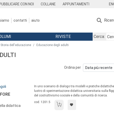
EN
PUBBLICARE CON NOI
COLLANE
APPUNTAMENTI
Ricer
 siamo
contatti
aiuto
OLUMI
RIVISTE
Cerca:
Storia dell'educazione
Educazione degli adulti
ADULTI
Ordina per
Sommario:
goli
In uno scenario di dialogo tra modelli e pratiche didattiche e
lustro di sperimentazione didattica universitaria sulla fli
AFORE
del costruttivismo sociale e della comunità di ricerca.
Codice libro:
cod. 1201.5
Comunità di ricerca e metafore dell’appr
lla didattica