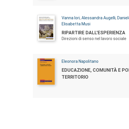
Autori:
Vanna Iori
,
Alessandra Augelli
,
Danie
Elisabetta Musi
Titolo:
RIPARTIRE DALL'ESPERIENZA
Direzioni di senso nel lavoro sociale
Autori:
Eleonora Napolitano
Titolo:
EDUCAZIONE, COMUNITÀ E POL
TERRITORIO