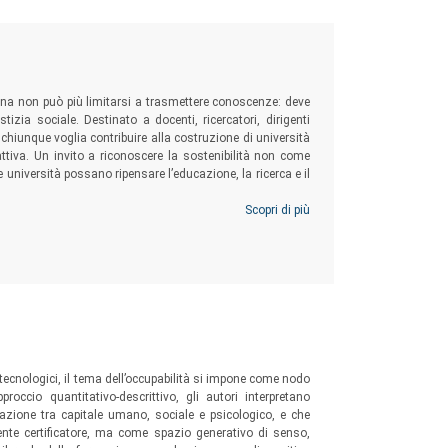
taliana non può più limitarsi a trasmettere conoscenze: deve
tizia sociale. Destinato a docenti, ricercatori, dirigenti
a chiunque voglia contribuire alla costruzione di università
attiva. Un invito a riconoscere la sostenibilità non come
e università possano ripensare l’educazione, la ricerca e il
Scopri di più
ecnologici, il tema dell’occupabilità si impone come nodo
roccio quantitativo-descrittivo, gli autori interpretano
erazione tra capitale umano, sociale e psicologico, e che
ente certificatore, ma come spazio generativo di senso,