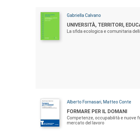
Autori:
Gabriella Calvano
Titolo:
UNIVERSITÀ, TERRITORI, EDU
La sfida ecologica e comunitaria dell
Autori:
Alberto Fornasari
,
Matteo Conte
Titolo:
FORMARE PER IL DOMANI
Competenze, occupabilità e nuove fr
mercato del lavoro