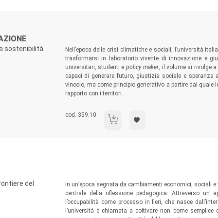
Sommario:
CAZIONE
a sostenibilità
Nell’epoca delle crisi climatiche e sociali, l’università i
trasformarsi in laboratorio vivente di innovazione e gius
universitari, studenti e
policy maker
, il volume si rivolge 
capaci di generare futuro, giustizia sociale e speranza 
vincolo, ma come principio generativo a partire dal quale l
rapporto con i territori.
Codice libro:
cod. 359.10
Università, Territori, Educazione
Sommario:
ontiere del
In un’epoca segnata da cambiamenti economici, sociali e t
centrale della riflessione pedagogica. Attraverso un app
l’occupabilità come processo in fieri, che nasce dall’int
l’università è chiamata a coltivare non come semplice 