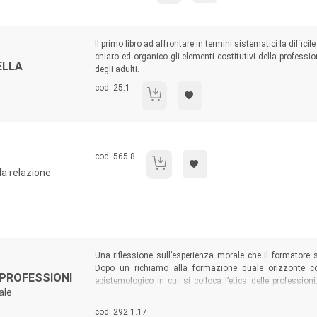
Sommario:
Il primo libro ad affrontare in termini sistematici la diffi
chiaro ed organico gli elementi costitutivi della professi
ELLA
degli adulti.
Codice libro:
cod. 25.1
La gestione dei processi nella formazione deg
Codice libro:
cod. 565.8
Il corpo-paziente
la relazione
Sommario:
Una riflessione sull’esperienza morale che il formatore si
Dopo un richiamo alla formazione quale orizzonte co
 PROFESSIONI
epistemologico in cui si colloca l’etica delle professioni
ale
“etiche applicate”, il cui fine è di conciliare la complessit
valoriale dell’esistenza.
Codice libro:
cod. 292.1.17