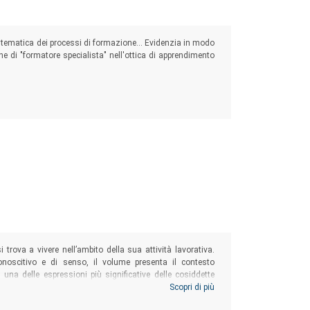
cile tematica dei processi di formazione... Evidenzia in modo
one di "formatore specialista" nell'ottica di apprendimento
li adulti
 trova a vivere nell’ambito della sua attività lavorativa.
noscitivo e di senso, il volume presenta il contesto
, una delle espressioni più significative delle cosiddette
à dell’esperienza pratica e il suo riferimento alla dimensione
Scopri di più