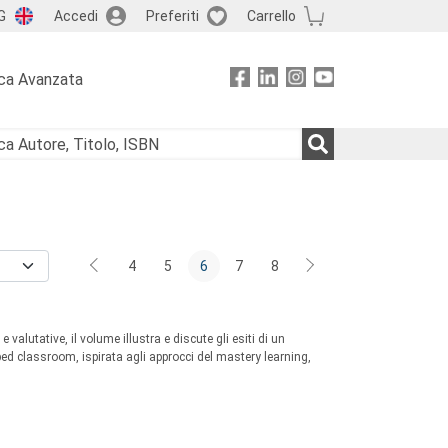
G
Accedi
Preferiti
Carrello
ca Avanzata
4
5
6
7
8
 valutative, il volume illustra e discute gli esiti di un
pped classroom, ispirata agli approcci del mastery learning,
endimento