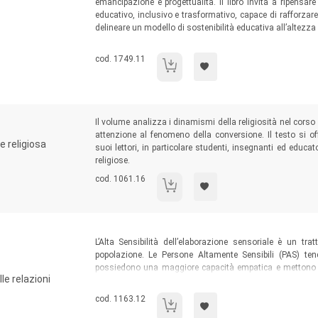
emancipazione e progettualità. Il libro invita a ripensa
educativo, inclusivo e trasformativo, capace di rafforza
delineare un modello di sostenibilità educativa all’altezza d
Codice libro:
cod. 1749.11
Formare per il domani
Sommario:
Il volume analizza i dinamismi della religiosità nel corso 
attenzione al fenomeno della conversione. Il testo si of
 religiosa
suoi lettori, in particolare studenti, insegnanti ed educat
religiose.
Codice libro:
cod. 1061.16
Finché Dio non chiama
Sommario:
L’Alta Sensibilità dell’elaborazione sensoriale è un tr
popolazione. Le Persone Altamente Sensibili (PAS) ten
possiedono una maggiore capacità empatica e mettono in
le relazioni
atteggiamenti propri della leadership socio-emozionale.
leadership compassionevole a una nuova Leadership Alta
Codice libro:
cod. 1163.12
Leadership sensibile
addirittura auspicabile.