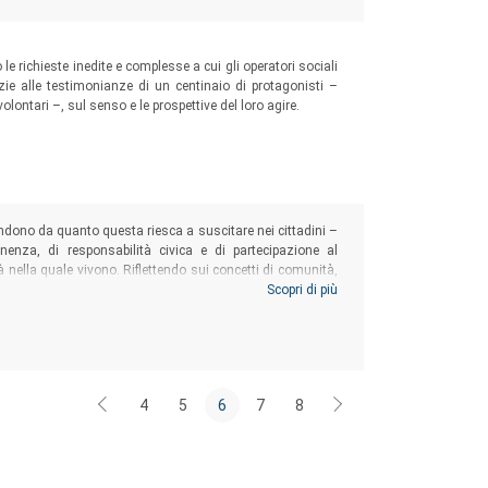
le richieste inedite e complesse a cui gli operatori sociali
zie alle testimonianze di un centinaio di protagonisti –
volontari –, sul senso e le prospettive del loro agire.
pendono da quanto questa riesca a suscitare nei cittadini –
nenza, di responsabilità civica e di partecipazione al
ella quale vivono. Riflettendo sui concetti di comunità,
 ruolo degli enti locali, del terzo settore e dell’intera
Scopri di più
lla cittadinanza attiva delle giovani generazioni.
torio
4
5
6
7
8