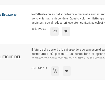
Sommario:
le Bruzzone
,
Nell’attuale contesto di incertezza e precarietà aumentano 
sono chiamati a rispondere. Questo volume riflette, gra
assistenti sociali, educatori, operatori sanitari, psicologi, 
Codice libro:
cod. 1930.3
Ripartire dall'esperienza
Sommario:
Il futuro della società e lo sviluppo del suo benessere di
soprattutto i più giovani – un senso forte di apparte
ITICHE DEL
cambiamento socio-economico e culturale della Comunità n
educazione e politica, il testo analizza l’importanza del
comunità nei processi di sviluppo della partecipazione e de
Codice libro:
cod. 940.1.9
Educazione, comunità e politiche del terri