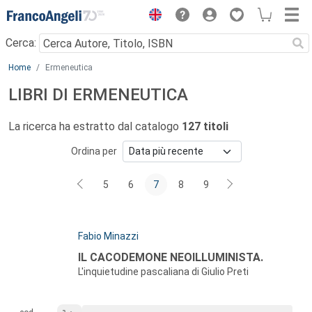
Menu
Cerca:
Main content
Home
Ermeneutica
LIBRI DI ERMENEUTICA
La ricerca ha estratto dal catalogo
127 titoli
Ordina per
5
6
7
8
9
Autori:
Fabio Minazzi
Titolo:
IL CACODEMONE NEOILLUMINISTA.
L'inquietudine pascaliana di Giulio Preti