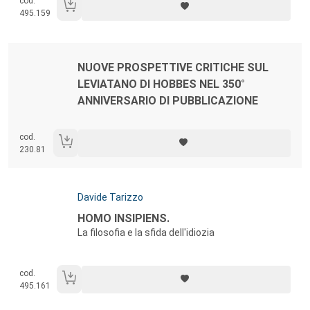
cod.
495.159
Autori:
Titolo:
NUOVE PROSPETTIVE CRITICHE SUL
LEVIATANO DI HOBBES NEL 350°
ANNIVERSARIO DI PUBBLICAZIONE
cod.
230.81
Autori:
Davide Tarizzo
Titolo:
HOMO INSIPIENS.
La filosofia e la sfida dell'idiozia
cod.
495.161