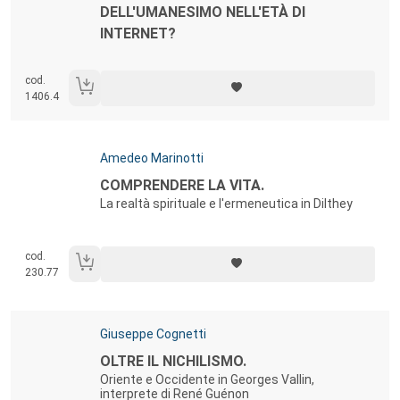
DELL'UMANESIMO NELL'ETÀ DI
INTERNET?
cod.
1406.4
Autori:
Amedeo Marinotti
Titolo:
COMPRENDERE LA VITA.
La realtà spirituale e l'ermeneutica in Dilthey
cod.
230.77
Autori:
Giuseppe Cognetti
Titolo:
OLTRE IL NICHILISMO.
Oriente e Occidente in Georges Vallin,
interprete di René Guénon