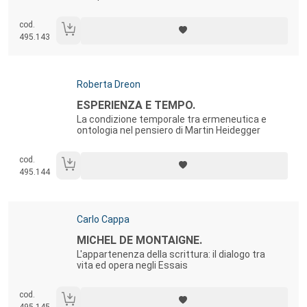
cod.
495.143
Autori:
Roberta Dreon
Titolo:
ESPERIENZA E TEMPO.
La condizione temporale tra ermeneutica e
ontologia nel pensiero di Martin Heidegger
cod.
495.144
Autori:
Carlo Cappa
Titolo:
MICHEL DE MONTAIGNE.
L'appartenenza della scrittura: il dialogo tra
vita ed opera negli Essais
cod.
495.145