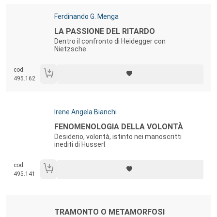
Autori:
Ferdinando G. Menga
Titolo:
LA PASSIONE DEL RITARDO
Dentro il confronto di Heidegger con
Nietzsche
cod.
495.162
Autori:
Irene Angela Bianchi
Titolo:
FENOMENOLOGIA DELLA VOLONTÀ
Desiderio, volontà, istinto nei manoscritti
inediti di Husserl
cod.
495.141
Autori:
Titolo:
TRAMONTO O METAMORFOSI