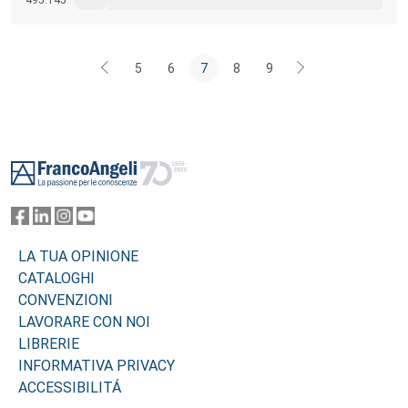
5
6
7
8
9
Footer
LA TUA OPINIONE
CATALOGHI
CONVENZIONI
LAVORARE CON NOI
LIBRERIE
INFORMATIVA PRIVACY
ACCESSIBILITÁ