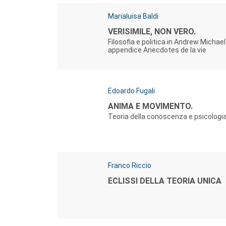
Autori:
Marialuisa Baldi
Titolo:
VERISIMILE, NON VERO.
Filosofia e politica in Andrew Michae
appendice Anecdotes de la vie
Autori:
Edoardo Fugali
Titolo:
ANIMA E MOVIMENTO.
Teoria della conoscenza e psicologi
Autori:
Franco Riccio
Titolo:
ECLISSI DELLA TEORIA UNICA