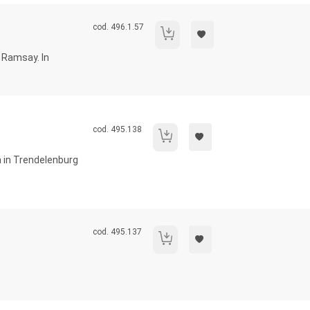
Codice libro:
cod. 496.1.57
Verisimile, non vero.
l Ramsay. In
Codice libro:
cod. 495.138
Anima e movimento.
a in Trendelenburg
Codice libro:
cod. 495.137
Eclissi della teoria unica