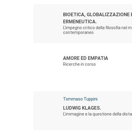
Autori:
Titolo:
BIOETICA, GLOBALIZZAZIONE 
ERMENEUTICA.
L'impegno critico della filosofia nel
contemporaneo
Autori:
Titolo:
AMORE ED EMPATIA
Ricerche in corso
Autori:
Tommaso Tuppini
Titolo:
LUDWIG KLAGES.
L'immagine e la questione della dist