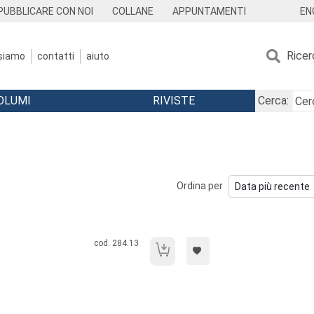
EN
PUBBLICARE CON NOI
COLLANE
APPUNTAMENTI
Ricer
 siamo
contatti
aiuto
OLUMI
RIVISTE
Cerca:
Ordina per
Codice libro:
cod. 284.13
Nichilismo e redenzione