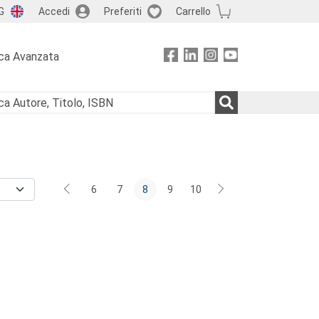
G
Accedi
Preferiti
Carrello
ca Avanzata
6
7
8
9
10