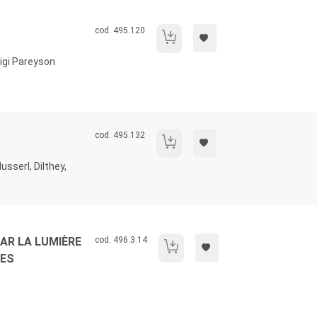
Codice libro:
cod. 495.120
L'abisso della libertà.
igi Pareyson
Codice libro:
cod. 495.132
Ontologia della fatticità
sserl, Dilthey,
Codice libro:
PAR LA LUMIÈRE
cod. 496.3.14
La recherche de la vérité par la lumière 
TES