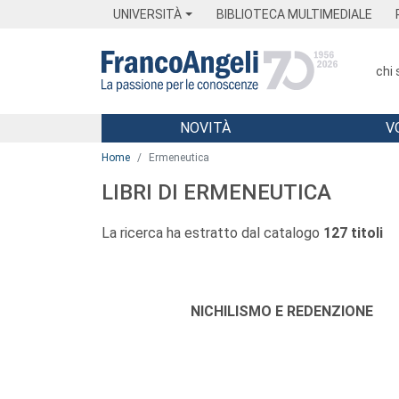
Menu
Main content
Footer
Menu
UNIVERSITÀ
BIBLIOTECA MULTIMEDIALE
chi
NOVITÀ
V
Main content
Home
Ermeneutica
LIBRI DI ERMENEUTICA
La ricerca ha estratto dal catalogo
127 titoli
Autori:
Titolo:
NICHILISMO E REDENZIONE