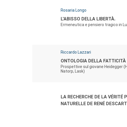
Autori:
Rosaria Longo
Titolo:
L'ABISSO DELLA LIBERTÀ.
Ermeneutica e pensiero tragico in Lu
Autori:
Riccardo Lazzari
Titolo:
ONTOLOGIA DELLA FATTICITÀ
Prospettive sul giovane Heidegger (Hu
Natorp, Lask)
Autori:
Titolo:
LA RECHERCHE DE LA VÉRITÉ 
NATURELLE DE RENÉ DESCAR