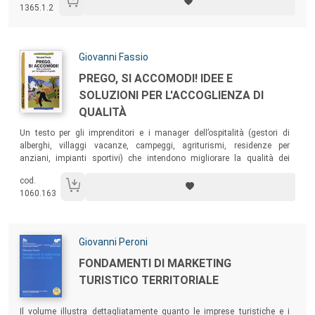
la qualità dell’offerta, recuperando autonomia e potere contrattuale
1365.1.2
all’interno della filiera turistica.
Autori:
Giovanni Fassio
Titolo:
PREGO, SI ACCOMODI! IDEE E
SOLUZIONI PER L'ACCOGLIENZA DI
QUALITÀ
Sommario:
Un testo per gli imprenditori e i manager dell’ospitalità (gestori di
alberghi, villaggi vacanze, campeggi, agriturismi, residenze per
anziani, impianti sportivi) che intendono migliorare la qualità dei
prodotti e dei servizi offerti dalla loro organizzazione. Un libro per
cod.
arricchire gli orizzonti culturali e le competenze necessarie per meglio
1060.163
gestire le organizzazioni, creando benessere per la clientela e valore
aggiunto per l’impresa.
Autori:
Giovanni Peroni
Titolo:
FONDAMENTI DI MARKETING
TURISTICO TERRITORIALE
Sommario:
Il volume illustra dettagliatamente quanto le imprese turistiche e i