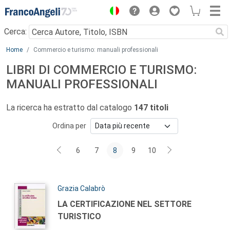
Menu
Cerca:
Main content
Home
Commercio e turismo: manuali professionali
LIBRI DI COMMERCIO E TURISMO:
MANUALI PROFESSIONALI
La ricerca ha estratto dal catalogo
147 titoli
Ordina per
6
7
8
9
10
Autori:
Grazia Calabrò
Titolo:
LA CERTIFICAZIONE NEL SETTORE
TURISTICO