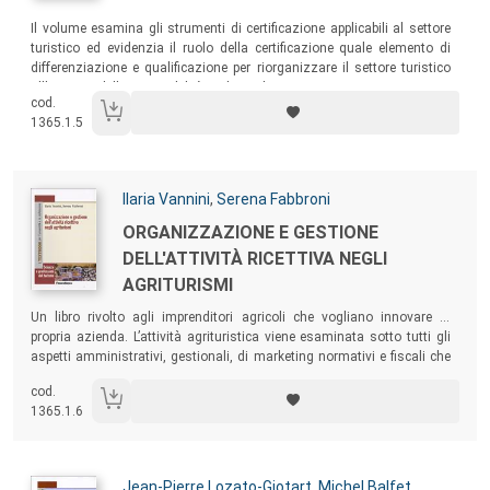
Sommario:
Il volume esamina gli strumenti di certificazione applicabili al settore
turistico ed evidenzia il ruolo della certificazione quale elemento di
differenziazione e qualificazione per riorganizzare il settore turistico
all’insegna della sostenibilità ambientale.
cod.
1365.1.5
Autori:
Ilaria Vannini
,
Serena Fabbroni
Titolo:
ORGANIZZAZIONE E GESTIONE
DELL'ATTIVITÀ RICETTIVA NEGLI
AGRITURISMI
Sommario:
Un
libro rivolto agli imprenditori agricoli che vogliano innovare la
propria azienda. L’attività agrituristica viene esaminata sotto tutti gli
aspetti amministrativi, gestionali, di marketing normativi e fiscali che
ne regolano lo svolgimento a livello nazionale. Viene anche discusso
cod.
un caso di studio a livello locale, fotografando la realtà degli
1365.1.6
agriturismi nella provincia di Arezzo.
Autori:
Jean-Pierre Lozato-Giotart
,
Michel Balfet