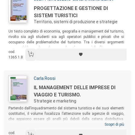
Titolo:
PROGETTAZIONE E GESTIONE DI
SISTEMI TURISTICI
Territorio, sistemi di produzione e strategie
Sommario:
Un testo completo di economia, geografia e management del turismo,
rivolto sia agli studenti sia agli operatori pubblici e privati che si
occupano delle problematiche del turismo. Tra i diversi argomenti
trattati, il libro sviluppa le tematiche più recenti della filiera turistica,
cod.
come l’ecoturismo, la gestione dei territori e le tipologie di rischio a cui
1365.1.8
i luoghi turistici sono più frequentemente esposti.
Autori:
Carla Rossi
Titolo:
IL MANAGEMENT DELLE IMPRESE DI
VIAGGIO E TURISMO.
Strategie e marketing
Sommario:
Partendo dall’inquadramento del sistema turistico e dei suoi elementi
costitutivi, il volume focalizza l’attenzione sulle agenzie di viaggio,
che appaiono essere gli anelli più deboli della catena distributiva.
L’analisi fotografa la situazione attuale e delinea il futuro possibile,
Scopri di più
evidenziando i cambiamenti che devono essere affrontati per innalzare
cod.