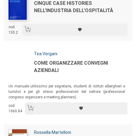
Titolo:
CINQUE CASE HISTORIES
NELL'INDUSTRIA DELL'OSPITALITÀ
cod.
155.2
Autori:
Tea Vergani
Titolo:
COME ORGANIZZARE CONVEGNI
AZIENDALI
Sommario:
Un manuale utilissimo per segretarie, studenti di istituti alberghieri e
turistici e per gli stessi professionisti del settore (professional
congress organizers e meeting planners).
cod.
1060.84
Autori:
Rossella Martelloni