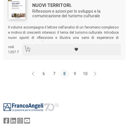
Titolo:
NUOVI TERRITORI.
Riflessioni e azioni per lo sviluppo e la
comunicazione del turismo culturale
Sommario:
Il volume accompagna il lettore nell’analisi di un fenomeno complesso
e motivo di crescenti interessi: il tema del turismo culturale. Introduce
nuovi spunti di riflessione e illustra una serie di esperienze di
successo in Italia e all’estero.
cod.
1257.7
6
7
8
9
10
Footer