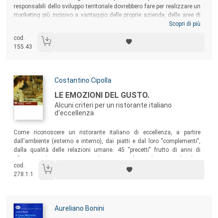
responsabili dello sviluppo territoriale dovrebbero fare per realizzare un
marketing più incisivo a vantaggio delle proprie aziende, delle aree di
destinazione e dell’intero territorio. Il marketing turistico viene
Scopri di più
presentato come
marketing di sistema
,
perché le attrattive e la vivibilità
cod.
turistica del territorio fanno capo alla componente pubblica, mentre le
155.43
imprese private assicurano i servizi indispensabili per fruire di esse.
Autori:
Costantino Cipolla
Titolo:
LE EMOZIONI DEL GUSTO.
Alcuni criteri per un ristorante italiano
d'eccellenza
Sommario:
Come riconoscere un ristorante italiano di eccellenza, a partire
dall'ambiente (esterno e interno), dai piatti e dal loro "complementi",
dalla qualità delle relazioni umane. 45 "precetti" frutto di anni di
riflessioni ed osservazione condivisa con i più grandi maestri di sala e
cod.
di cucina, come quelli della Associazione Le Soste.
278.1.1
Autori:
Aureliano Bonini