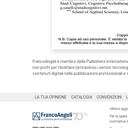
FrancoAngeli è membro della Publishers International
non profit per facilitare (attraverso i servizi tecnol
contenuti digitali nelle pubblicazioni professionali e 
Footer
LA TUA OPINIONE
CATALOGHI
CONVENZIONI
Ultimo agg
Per le opere
normativa su