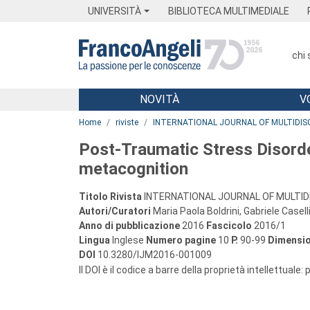
Menu
Main content
Footer
Menu
UNIVERSITÀ
BIBLIOTECA MULTIMEDIALE
chi
NOVITÀ
V
Main content
Home
riviste
INTERNATIONAL JOURNAL OF MULTIDIS
Post-Traumatic Stress Disord
metacognition
Titolo Rivista
INTERNATIONAL JOURNAL OF MULTID
Autori/Curatori
Maria Paola Boldrini, Gabriele Casel
Anno di pubblicazione
2016
Fascicolo
2016/1
Lingua
Inglese
Numero pagine
10
P.
90-99
Dimensio
DOI
10.3280/IJM2016-001009
Il DOI è il codice a barre della proprietà intellettuale: