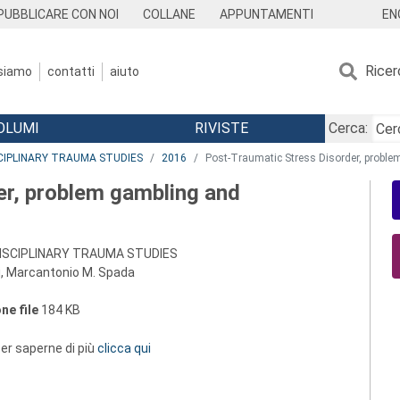
EN
PUBBLICARE CON NOI
COLLANE
APPUNTAMENTI
Ricer
 siamo
contatti
aiuto
OLUMI
RIVISTE
Cerca:
CIPLINARY TRAUMA STUDIES
2016
Post-Traumatic Stress Disorder, probl
er, problem gambling and
ISCIPLINARY TRAUMA STUDIES
li, Marcantonio M. Spada
ne file
184 KB
 per saperne di più
clicca qui