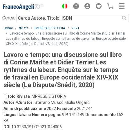
Menu
Cerca:
Main content
Home
riviste
IMPRESE E STORIA
2021
Lavoro e tempo: una discussione sul libro di Corine Maitte et Didier Terrier
Les rythmes du labeur. Enquête sur le temps de travail en Europe occidentale
XIV-XIX siècle (La Dispute/Snédit, 2020)
Lavoro e tempo: una discussione sul libro
di Corine Maitte et Didier Terrier Les
rythmes du labeur. Enquête sur le temps
de travail en Europe occidentale XIV-XIX
siècle (La Dispute/Snédit, 2020)
Titolo Rivista
IMPRESE E STORIA
Autori/Curatori
Stefano Musso, Giulio Ongaro
Anno di pubblicazione
2022
Fascicolo
2021/44
Lingua
Italiano
Numero pagine
9
P.
141-149
Dimensione file
162
KB
DOI
10.3280/ISTO2021-044006