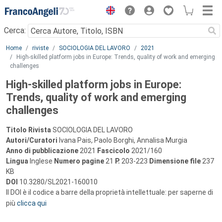
Menu
Cerca:
Main content
Home
riviste
SOCIOLOGIA DEL LAVORO
2021
High-skilled platform jobs in Europe: Trends, quality of work and emerging
challenges
High-skilled platform jobs in Europe:
Trends, quality of work and emerging
challenges
Titolo Rivista
SOCIOLOGIA DEL LAVORO
Autori/Curatori
Ivana Pais, Paolo Borghi, Annalisa Murgia
Anno di pubblicazione
2021
Fascicolo
2021/160
Lingua
Inglese
Numero pagine
21
P.
203-223
Dimensione file
237
KB
DOI
10.3280/SL2021-160010
Il DOI è il codice a barre della proprietà intellettuale: per saperne di
più
clicca qui