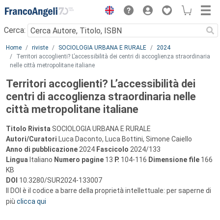
Menu
Cerca:
Main content
Home
riviste
SOCIOLOGIA URBANA E RURALE
2024
Territori accoglienti? L’accessibilità dei centri di accoglienza straordinaria
nelle città metropolitane italiane
Territori accoglienti? L’accessibilità dei
centri di accoglienza straordinaria nelle
città metropolitane italiane
Titolo Rivista
SOCIOLOGIA URBANA E RURALE
Autori/Curatori
Luca Daconto, Luca Bottini, Simone Caiello
Anno di pubblicazione
2024
Fascicolo
2024/133
Lingua
Italiano
Numero pagine
13
P.
104-116
Dimensione file
166
KB
DOI
10.3280/SUR2024-133007
Il DOI è il codice a barre della proprietà intellettuale: per saperne di
più
clicca qui