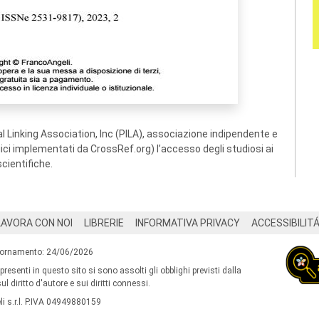
 Linking Association, Inc (PILA), associazione indipendente e
ogici implementati da CrossRef.org) l’accesso degli studiosi ai
scientifiche.
LAVORA CON NOI
LIBRERIE
INFORMATIVA PRIVACY
ACCESSIBILIT
iornamento: 24/06/2026
 presenti in questo sito si sono assolti gli obblighi previsti dalla
l diritto d'autore e sui diritti connessi.
i s.r.l. P.IVA 04949880159