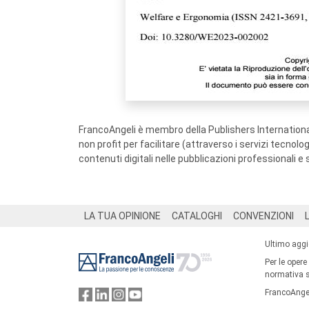
FrancoAngeli è membro della Publishers International
non profit per facilitare (attraverso i servizi tecnol
contenuti digitali nelle pubblicazioni professionali e 
Footer
LA TUA OPINIONE
CATALOGHI
CONVENZIONI
Ultimo agg
Per le opere
normativa su
FrancoAngel