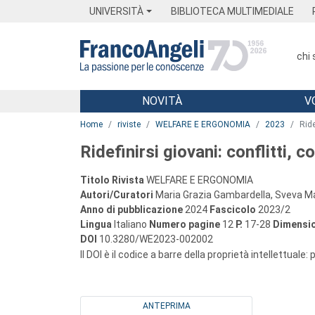
Menu
Main content
Footer
Menu
UNIVERSITÀ
BIBLIOTECA MULTIMEDIALE
chi
NOVITÀ
V
Main content
Home
riviste
WELFARE E ERGONOMIA
2023
Ride
Ridefinirsi giovani: conflitti, 
Titolo Rivista
WELFARE E ERGONOMIA
Autori/Curatori
Maria Grazia Gambardella, Sveva M
Anno di pubblicazione
2024
Fascicolo
2023/2
Lingua
Italiano
Numero pagine
12
P.
17-28
Dimensio
DOI
10.3280/WE2023-002002
Il DOI è il codice a barre della proprietà intellettuale:
ANTEPRIMA