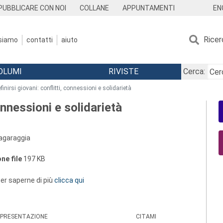
EN
PUBBLICARE CON NOI
COLLANE
APPUNTAMENTI
Ricer
 siamo
contatti
aiuto
OLUMI
RIVISTE
Cerca:
finirsi giovani: conflitti, connessioni e solidarietà
connessioni e solidarietà
agaraggia
ne file
197 KB
 per saperne di più
clicca qui
PRESENTAZIONE
CITAMI