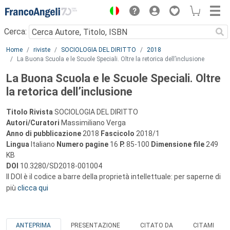
Menu
Cerca:
Main content
Home
riviste
SOCIOLOGIA DEL DIRITTO
2018
La Buona Scuola e le Scuole Speciali. Oltre la retorica dell’inclusione
La Buona Scuola e le Scuole Speciali. Oltre
la retorica dell’inclusione
Titolo Rivista
SOCIOLOGIA DEL DIRITTO
Autori/Curatori
Massimiliano Verga
Anno di pubblicazione
2018
Fascicolo
2018/1
Lingua
Italiano
Numero pagine
16
P.
85-100
Dimensione file
249
KB
DOI
10.3280/SD2018-001004
Il DOI è il codice a barre della proprietà intellettuale: per saperne di
più
clicca qui
ANTEPRIMA
PRESENTAZIONE
CITATO DA
CITAMI