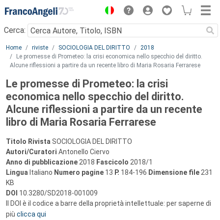
Menu
Cerca:
Main content
Home
riviste
SOCIOLOGIA DEL DIRITTO
2018
Le promesse di Prometeo: la crisi economica nello specchio del diritto.
Alcune riflessioni a partire da un recente libro di Maria Rosaria Ferrarese
Le promesse di Prometeo: la crisi
economica nello specchio del diritto.
Alcune riflessioni a partire da un recente
libro di Maria Rosaria Ferrarese
Titolo Rivista
SOCIOLOGIA DEL DIRITTO
Autori/Curatori
Antonello Ciervo
Anno di pubblicazione
2018
Fascicolo
2018/1
Lingua
Italiano
Numero pagine
13
P.
184-196
Dimensione file
231
KB
DOI
10.3280/SD2018-001009
Il DOI è il codice a barre della proprietà intellettuale: per saperne di
più
clicca qui