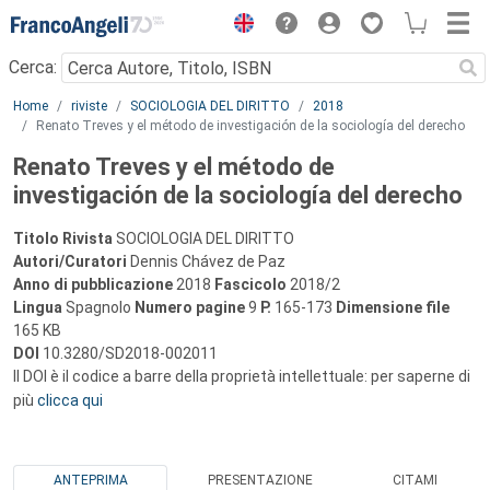
Menu
Cerca:
Main content
Home
riviste
SOCIOLOGIA DEL DIRITTO
2018
Renato Treves y el método de investigación de la sociología del derecho
Renato Treves y el método de
investigación de la sociología del derecho
Titolo Rivista
SOCIOLOGIA DEL DIRITTO
Autori/Curatori
Dennis Chávez de Paz
Anno di pubblicazione
2018
Fascicolo
2018/2
Lingua
Spagnolo
Numero pagine
9
P.
165-173
Dimensione file
165 KB
DOI
10.3280/SD2018-002011
Il DOI è il codice a barre della proprietà intellettuale: per saperne di
più
clicca qui
ANTEPRIMA
PRESENTAZIONE
CITAMI