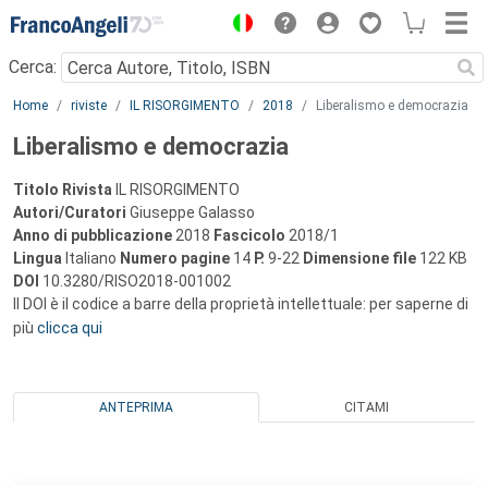
Menu
Cerca:
Main content
Home
riviste
IL RISORGIMENTO
2018
Liberalismo e democrazia
Liberalismo e democrazia
Titolo Rivista
IL RISORGIMENTO
Autori/Curatori
Giuseppe Galasso
Anno di pubblicazione
2018
Fascicolo
2018/1
Lingua
Italiano
Numero pagine
14
P.
9-22
Dimensione file
122 KB
DOI
10.3280/RISO2018-001002
Il DOI è il codice a barre della proprietà intellettuale: per saperne di
più
clicca qui
ANTEPRIMA
CITAMI