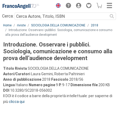
Menu
Cerca:
Main content
Home
riviste
SOCIOLOGIA DELLA COMUNICAZIONE
2018
Introduzione. Osservare i pubblici. Sociologia, comunicazione e consumo
alla prova dell’audience development
Introduzione. Osservare i pubblici.
Sociologia, comunicazione e consumo alla
prova dell’audience development
Titolo Rivista
SOCIOLOGIA DELLA COMUNICAZIONE
Autori/Curatori
Laura Gemini, Roberta Paltrinieri
Anno di pubblicazione
2018
Fascicolo
2018/56
Lingua
Italiano
Numero pagine
9
P.
9-17
Dimensione file
200 KB
DOI
10.3280/SC2018-056002
Il DOI è il codice a barre della proprietà intellettuale: per saperne di
più
clicca qui