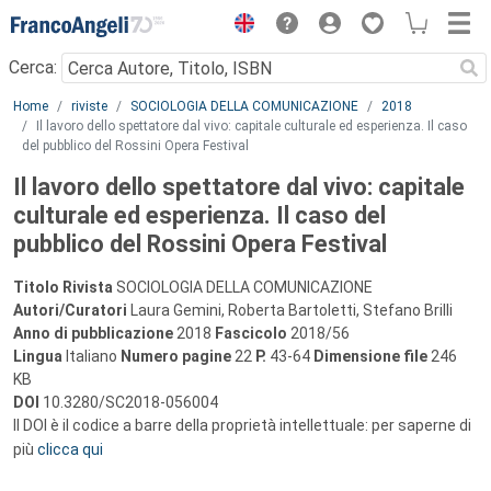
Menu
Cerca:
Main content
Home
riviste
SOCIOLOGIA DELLA COMUNICAZIONE
2018
Il lavoro dello spettatore dal vivo: capitale culturale ed esperienza. Il caso
del pubblico del Rossini Opera Festival
Il lavoro dello spettatore dal vivo: capitale
culturale ed esperienza. Il caso del
pubblico del Rossini Opera Festival
Titolo Rivista
SOCIOLOGIA DELLA COMUNICAZIONE
Autori/Curatori
Laura Gemini, Roberta Bartoletti, Stefano Brilli
Anno di pubblicazione
2018
Fascicolo
2018/56
Lingua
Italiano
Numero pagine
22
P.
43-64
Dimensione file
246
KB
DOI
10.3280/SC2018-056004
Il DOI è il codice a barre della proprietà intellettuale: per saperne di
più
clicca qui