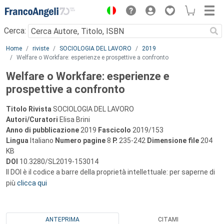
Menu
Cerca:
Main content
Home
riviste
SOCIOLOGIA DEL LAVORO
2019
Welfare o Workfare: esperienze e prospettive a confronto
Welfare o Workfare: esperienze e
prospettive a confronto
Titolo Rivista
SOCIOLOGIA DEL LAVORO
Autori/Curatori
Elisa Brini
Anno di pubblicazione
2019
Fascicolo
2019/153
Lingua
Italiano
Numero pagine
8
P.
235-242
Dimensione file
204
KB
DOI
10.3280/SL2019-153014
Il DOI è il codice a barre della proprietà intellettuale: per saperne di
più
clicca qui
ANTEPRIMA
CITAMI