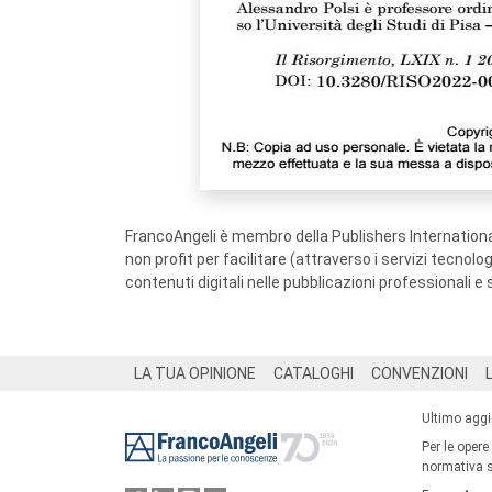
FrancoAngeli è membro della Publishers International
non profit per facilitare (attraverso i servizi tecnol
contenuti digitali nelle pubblicazioni professionali e 
Footer
LA TUA OPINIONE
CATALOGHI
CONVENZIONI
Ultimo agg
Per le opere
normativa su