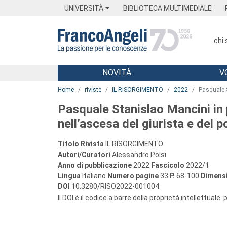
Menu
Main content
Footer
Menu
UNIVERSITÀ
BIBLIOTECA MULTIMEDIALE
chi
NOVITÀ
V
Main content
Home
riviste
IL RISORGIMENTO
2022
Pasquale S
Pasquale Stanislao Mancini in p
nell’ascesa del giurista e del po
Titolo Rivista
IL RISORGIMENTO
Autori/Curatori
Alessandro Polsi
Anno di pubblicazione
2022
Fascicolo
2022/1
Lingua
Italiano
Numero pagine
33
P.
68-100
Dimensi
DOI
10.3280/RISO2022-001004
Il DOI è il codice a barre della proprietà intellettuale: