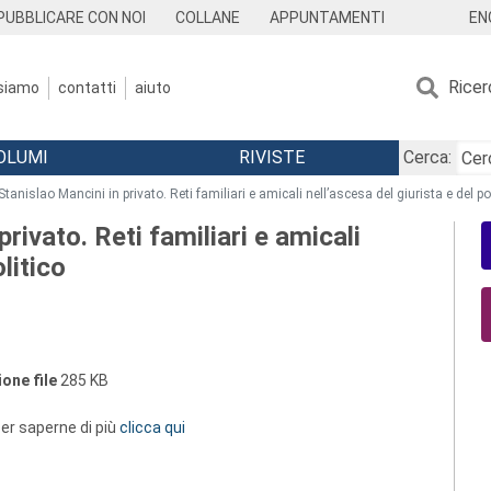
EN
PUBBLICARE CON NOI
COLLANE
APPUNTAMENTI
Ricer
 siamo
contatti
aiuto
OLUMI
RIVISTE
Cerca:
tanislao Mancini in privato. Reti familiari e amicali nell’ascesa del giurista e del po
rivato. Reti familiari e amicali
litico
one file
285 KB
 per saperne di più
clicca qui