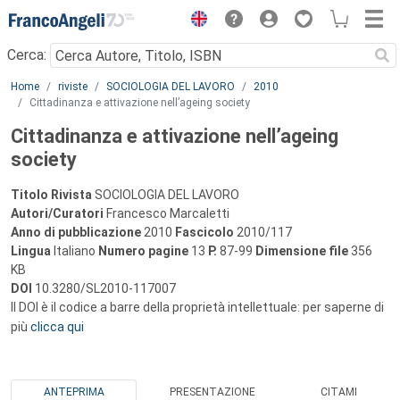
Menu
Cerca:
Main content
Home
riviste
SOCIOLOGIA DEL LAVORO
2010
Cittadinanza e attivazione nell’ageing society
Cittadinanza e attivazione nell’ageing
society
Titolo Rivista
SOCIOLOGIA DEL LAVORO
Autori/Curatori
Francesco Marcaletti
Anno di pubblicazione
2010
Fascicolo
2010/117
Lingua
Italiano
Numero pagine
13
P.
87-99
Dimensione file
356
KB
DOI
10.3280/SL2010-117007
Il DOI è il codice a barre della proprietà intellettuale: per saperne di
più
clicca qui
ANTEPRIMA
PRESENTAZIONE
CITAMI