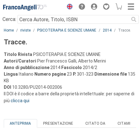
Menu
Cerca:
Main content
Home
riviste
PSICOTERAPIA E SCIENZE UMANE
2014
Tracce.
Tracce.
Titolo Rivista
PSICOTERAPIA E SCIENZE UMANE
Autori/Curatori
Pier Francesco Galli, Alberto Merini
Anno di pubblicazione
2014
Fascicolo
2014/2
Lingua
Italiano
Numero pagine
23
P.
301-323
Dimensione file
135
KB
DOI
10.3280/PU2014-002006
Il DOI è il codice a barre della proprietà intellettuale: per saperne di
più
clicca qui
ANTEPRIMA
PRESENTAZIONE
CITATO DA
CITAMI