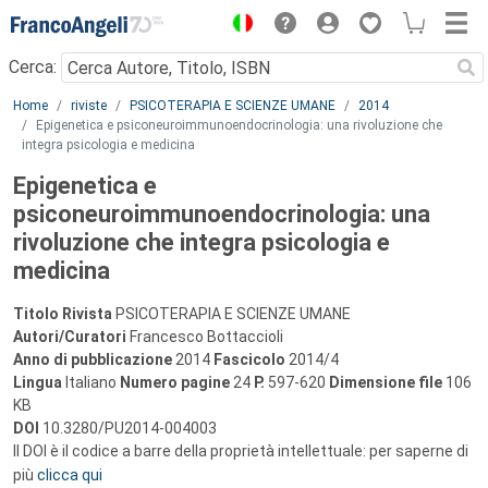
Menu
Cerca:
Main content
Home
riviste
PSICOTERAPIA E SCIENZE UMANE
2014
Epigenetica e psiconeuroimmunoendocrinologia: una rivoluzione che
integra psicologia e medicina
Epigenetica e
psiconeuroimmunoendocrinologia: una
rivoluzione che integra psicologia e
medicina
Titolo Rivista
PSICOTERAPIA E SCIENZE UMANE
Autori/Curatori
Francesco Bottaccioli
Anno di pubblicazione
2014
Fascicolo
2014/4
Lingua
Italiano
Numero pagine
24
P.
597-620
Dimensione file
106
KB
DOI
10.3280/PU2014-004003
Il DOI è il codice a barre della proprietà intellettuale: per saperne di
più
clicca qui