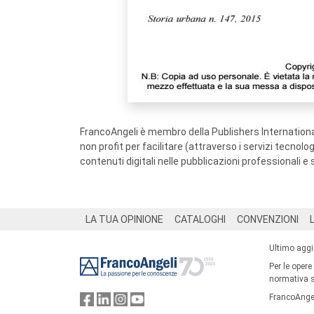
FrancoAngeli è membro della Publishers International
non profit per facilitare (attraverso i servizi tecnol
contenuti digitali nelle pubblicazioni professionali e 
Footer
LA TUA OPINIONE
CATALOGHI
CONVENZIONI
Ultimo agg
Per le opere
normativa su
FrancoAngel