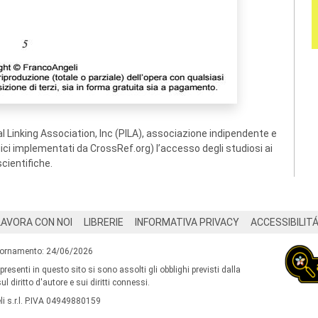
 Linking Association, Inc (PILA), associazione indipendente e
ogici implementati da CrossRef.org) l’accesso degli studiosi ai
scientifiche.
LAVORA CON NOI
LIBRERIE
INFORMATIVA PRIVACY
ACCESSIBILIT
iornamento: 24/06/2026
 presenti in questo sito si sono assolti gli obblighi previsti dalla
l diritto d'autore e sui diritti connessi.
i s.r.l. P.IVA 04949880159