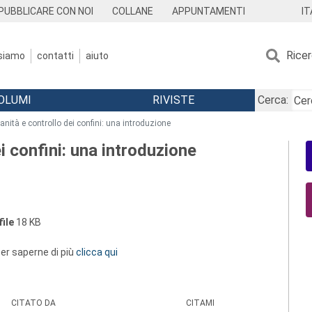
IT
PUBBLICARE CON NOI
COLLANE
APPUNTAMENTI
Rice
 siamo
contatti
aiuto
OLUMI
RIVISTE
Cerca:
anità e controllo dei confini: una introduzione
i confini: una introduzione
ile
18 KB
 per saperne di più
clicca qui
CITATO DA
CITAMI