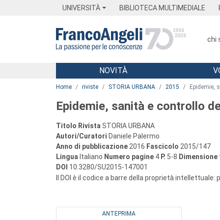
Menu
Main content
Footer
Menu
UNIVERSITÀ
BIBLIOTECA MULTIMEDIALE
chi
NOVITÀ
V
Main content
Home
riviste
STORIA URBANA
2015
Epidemie, s
Epidemie, sanità e controllo de
Titolo Rivista
STORIA URBANA
Autori/Curatori
Daniele Palermo
Anno di pubblicazione
2016
Fascicolo
2015/147
Lingua
Italiano
Numero pagine
4
P.
5-8
Dimensione f
DOI
10.3280/SU2015-147001
Il DOI è il codice a barre della proprietà intellettuale:
ANTEPRIMA