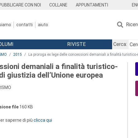
EN
PUBBLICARE CON NOI
COLLANE
APPUNTAMENTI
Ricer
 siamo
contatti
aiuto
OLUMI
RIVISTE
Cerca:
ISMO
2015
La proroga ex lege delle concessioni demaniali a finalità turistico-r
sioni demaniali a finalità turistico-
 di giustizia dell’Unione europea
URISMO
ione file
160 KB
 per saperne di più
clicca qui