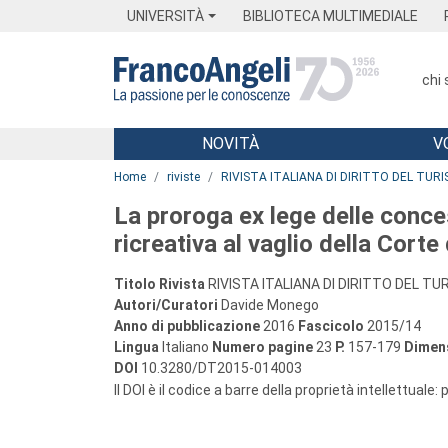
Menu
Main content
Footer
Menu
UNIVERSITÀ
BIBLIOTECA MULTIMEDIALE
chi
NOVITÀ
V
Main content
Home
riviste
RIVISTA ITALIANA DI DIRITTO DEL TUR
La proroga ex lege delle conces
ricreativa al vaglio della Corte
Titolo Rivista
RIVISTA ITALIANA DI DIRITTO DEL T
Autori/Curatori
Davide Monego
Anno di pubblicazione
2016
Fascicolo
2015/14
Lingua
Italiano
Numero pagine
23
P.
157-179
Dimens
DOI
10.3280/DT2015-014003
Il DOI è il codice a barre della proprietà intellettuale: