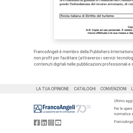
FrancoAngeli è membro della Publishers International
non profit per facilitare (attraverso i servizi tecnol
contenuti digitali nelle pubblicazioni professionali e 
Footer
LA TUA OPINIONE
CATALOGHI
CONVENZIONI
Ultimo agg
Per le opere
normativa su
FrancoAngel