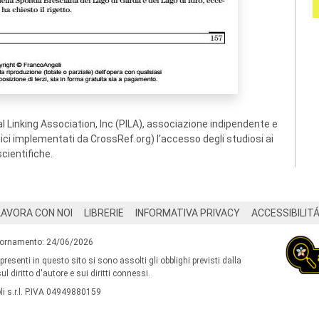
 Linking Association, Inc (PILA), associazione indipendente e
ogici implementati da CrossRef.org) l’accesso degli studiosi ai
scientifiche.
LAVORA CON NOI
LIBRERIE
INFORMATIVA PRIVACY
ACCESSIBILIT
iornamento: 24/06/2026
 presenti in questo sito si sono assolti gli obblighi previsti dalla
l diritto d'autore e sui diritti connessi.
i s.r.l. P.IVA 04949880159