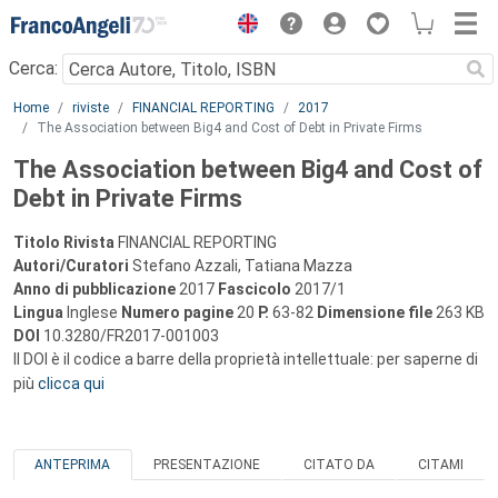
Menu
Cerca:
Main content
Home
riviste
FINANCIAL REPORTING
2017
The Association between Big4 and Cost of Debt in Private Firms
The Association between Big4 and Cost of
Debt in Private Firms
Titolo Rivista
FINANCIAL REPORTING
Autori/Curatori
Stefano Azzali, Tatiana Mazza
Anno di pubblicazione
2017
Fascicolo
2017/1
Lingua
Inglese
Numero pagine
20
P.
63-82
Dimensione file
263 KB
DOI
10.3280/FR2017-001003
Il DOI è il codice a barre della proprietà intellettuale: per saperne di
più
clicca qui
ANTEPRIMA
PRESENTAZIONE
CITATO DA
CITAMI