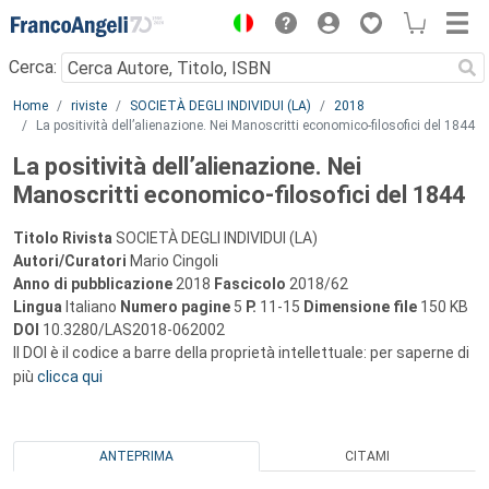
Menu
Cerca:
Main content
Home
riviste
SOCIETÀ DEGLI INDIVIDUI (LA)
2018
La positività dell’alienazione. Nei Manoscritti economico-filosofici del 1844
La positività dell’alienazione. Nei
Manoscritti economico-filosofici del 1844
Titolo Rivista
SOCIETÀ DEGLI INDIVIDUI (LA)
Autori/Curatori
Mario Cingoli
Anno di pubblicazione
2018
Fascicolo
2018/62
Lingua
Italiano
Numero pagine
5
P.
11-15
Dimensione file
150 KB
DOI
10.3280/LAS2018-062002
Il DOI è il codice a barre della proprietà intellettuale: per saperne di
più
clicca qui
ANTEPRIMA
CITAMI