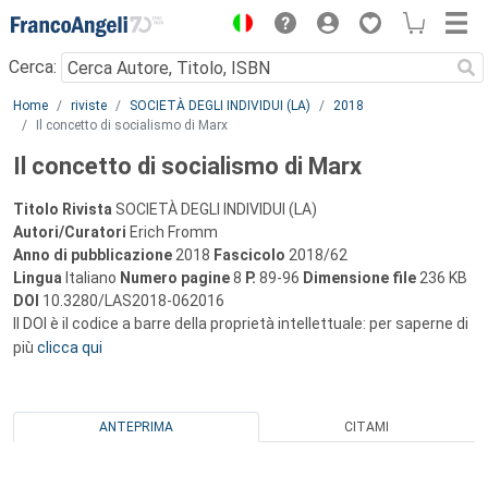
Menu
Cerca:
Main content
Home
riviste
SOCIETÀ DEGLI INDIVIDUI (LA)
2018
Il concetto di socialismo di Marx
Il concetto di socialismo di Marx
Titolo Rivista
SOCIETÀ DEGLI INDIVIDUI (LA)
Autori/Curatori
Erich Fromm
Anno di pubblicazione
2018
Fascicolo
2018/62
Lingua
Italiano
Numero pagine
8
P.
89-96
Dimensione file
236 KB
DOI
10.3280/LAS2018-062016
Il DOI è il codice a barre della proprietà intellettuale: per saperne di
più
clicca qui
ANTEPRIMA
CITAMI