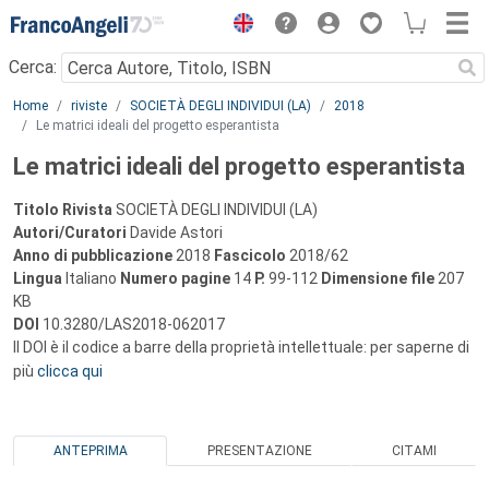
Menu
Cerca:
Main content
Home
riviste
SOCIETÀ DEGLI INDIVIDUI (LA)
2018
Le matrici ideali del progetto esperantista
Le matrici ideali del progetto esperantista
Titolo Rivista
SOCIETÀ DEGLI INDIVIDUI (LA)
Autori/Curatori
Davide Astori
Anno di pubblicazione
2018
Fascicolo
2018/62
Lingua
Italiano
Numero pagine
14
P.
99-112
Dimensione file
207
KB
DOI
10.3280/LAS2018-062017
Il DOI è il codice a barre della proprietà intellettuale: per saperne di
più
clicca qui
ANTEPRIMA
PRESENTAZIONE
CITAMI