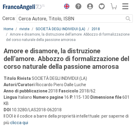
Menu
Cerca:
Main content
Home
riviste
SOCIETÀ DEGLI INDIVIDUI (LA)
2018
Amore e disamore, la distruzione dell’amore. Abbozzo di formalizzazione
del corso naturale della passione amorosa
Amore e disamore, la distruzione
dell’amore. Abbozzo di formalizzazione del
corso naturale della passione amorosa
Titolo Rivista
SOCIETÀ DEGLI INDIVIDUI (LA)
Autori/Curatori
Riccardo Piero Dalle Luche
Anno di pubblicazione
2018
Fascicolo
2018/62
Lingua
Italiano
Numero pagine
16
P.
115-130
Dimensione file
601
KB
DOI
10.3280/LAS2018-062018
Il DOI è il codice a barre della proprietà intellettuale: per saperne di
più
clicca qui