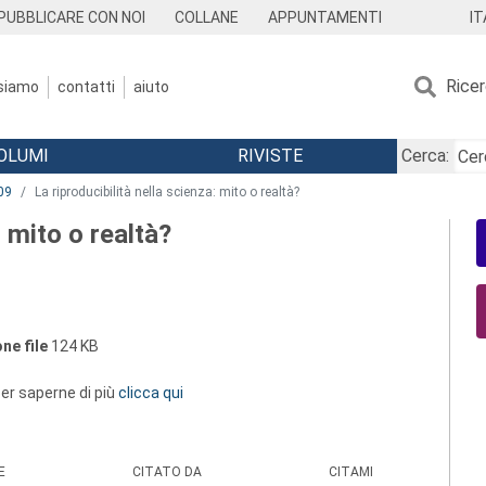
IT
PUBBLICARE CON NOI
COLLANE
APPUNTAMENTI
Rice
 siamo
contatti
aiuto
OLUMI
RIVISTE
Cerca:
09
La riproducibilità nella scienza: mito o realtà?
: mito o realtà?
ne file
124 KB
 per saperne di più
clicca qui
E
CITATO DA
CITAMI