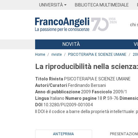
Menu
Main content
Footer
Menu
UNIVERSITÀ
BIBLIOTECA MULTIMEDIALE
chi
NOVITÀ
V
Main content
Home
riviste
PSICOTERAPIA E SCIENZE UMANE
20
La riproducibilità nella scienza
Titolo Rivista
PSICOTERAPIA E SCIENZE UMANE
Autori/Curatori
Ferdinando Bersani
Anno di pubblicazione
2009
Fascicolo
2009/1
Lingua
Italiano
Numero pagine
18
P.
59-76
Dimensio
DOI
10.3280/PU2009-001004
Il DOI è il codice a barre della proprietà intellettuale:
ANTEPRIMA
PRESENTAZION