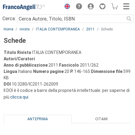
Menu
Cerca:
Main content
Home
riviste
ITALIA CONTEMPORANEA
2011
Schede
Schede
Titolo Rivista
ITALIA CONTEMPORANEA
Autori/Curatori
Anno di pubblicazione
2011
Fascicolo
2011/262
Lingua
Italiano
Numero pagine
20
P.
146-165
Dimensione file
599
KB
DOI
10.3280/IC2011-262009
Il DOI è il codice a barre della proprietà intellettuale: per saperne di
più
clicca qui
ANTEPRIMA
CITAMI