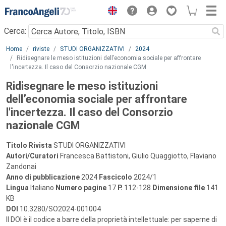
Menu
Cerca:
Main content
Home
riviste
STUDI ORGANIZZATIVI
2024
Ridisegnare le meso istituzioni dell’economia sociale per affrontare
l'incertezza. Il caso del Consorzio nazionale CGM
Ridisegnare le meso istituzioni
dell’economia sociale per affrontare
l'incertezza. Il caso del Consorzio
nazionale CGM
Titolo Rivista
STUDI ORGANIZZATIVI
Autori/Curatori
Francesca Battistoni, Giulio Quaggiotto, Flaviano
Zandonai
Anno di pubblicazione
2024
Fascicolo
2024/1
Lingua
Italiano
Numero pagine
17
P.
112-128
Dimensione file
141
KB
DOI
10.3280/SO2024-001004
Il DOI è il codice a barre della proprietà intellettuale: per saperne di