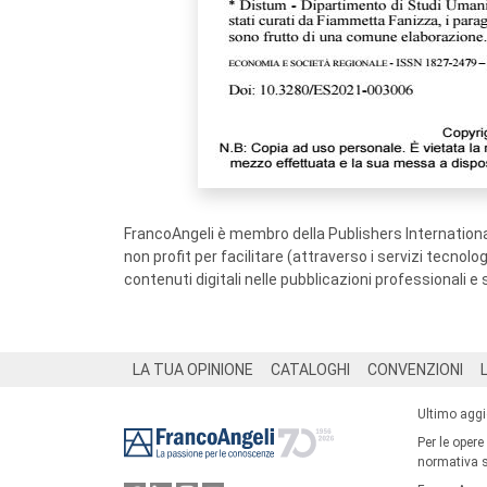
FrancoAngeli è membro della Publishers International
non profit per facilitare (attraverso i servizi tecnol
contenuti digitali nelle pubblicazioni professionali e 
Footer
LA TUA OPINIONE
CATALOGHI
CONVENZIONI
Ultimo agg
Per le opere
normativa su