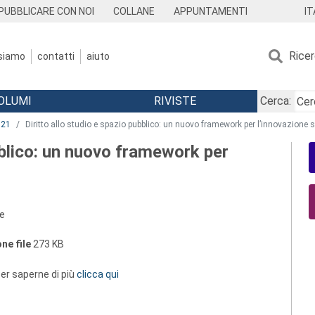
IT
PUBBLICARE CON NOI
COLLANE
APPUNTAMENTI
Rice
 siamo
contatti
aiuto
OLUMI
RIVISTE
Cerca:
021
Diritto allo studio e spazio pubblico: un nuovo framework per l’innovazione s
ubblico: un nuovo framework per
ne
ne file
273 KB
 per saperne di più
clicca qui