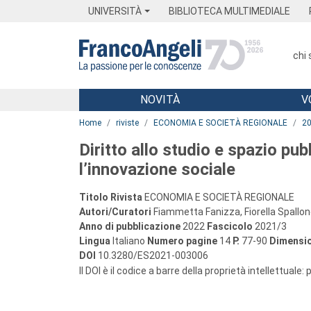
Menu
Main content
Footer
Menu
UNIVERSITÀ
BIBLIOTECA MULTIMEDIALE
chi
NOVITÀ
V
Main content
Home
riviste
ECONOMIA E SOCIETÀ REGIONALE
2
Diritto allo studio e spazio p
l’innovazione sociale
Titolo Rivista
ECONOMIA E SOCIETÀ REGIONALE
Autori/Curatori
Fiammetta Fanizza, Fiorella Spallo
Anno di pubblicazione
2022
Fascicolo
2021/3
Lingua
Italiano
Numero pagine
14
P.
77-90
Dimensio
DOI
10.3280/ES2021-003006
Il DOI è il codice a barre della proprietà intellettuale: