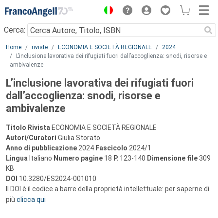
Menu
Cerca:
Main content
Home
riviste
ECONOMIA E SOCIETÀ REGIONALE
2024
L’inclusione lavorativa dei rifugiati fuori dall’accoglienza: snodi, risorse e
ambivalenze
L’inclusione lavorativa dei rifugiati fuori
dall’accoglienza: snodi, risorse e
ambivalenze
Titolo Rivista
ECONOMIA E SOCIETÀ REGIONALE
Autori/Curatori
Giulia Storato
Anno di pubblicazione
2024
Fascicolo
2024/1
Lingua
Italiano
Numero pagine
18
P.
123-140
Dimensione file
309
KB
DOI
10.3280/ES2024-001010
Il DOI è il codice a barre della proprietà intellettuale: per saperne di
più
clicca qui