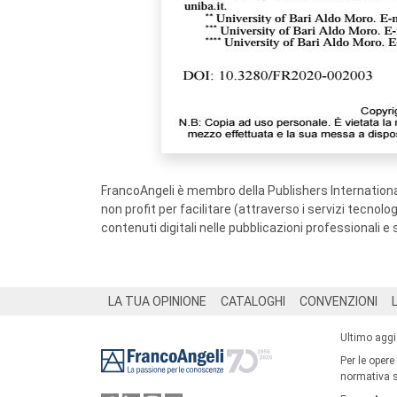
FrancoAngeli è membro della Publishers International
non profit per facilitare (attraverso i servizi tecnol
contenuti digitali nelle pubblicazioni professionali e 
Footer
LA TUA OPINIONE
CATALOGHI
CONVENZIONI
Ultimo agg
Per le opere
normativa su