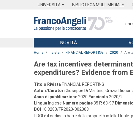
Menu
Main content
Footer
Menu
UNIVERSITÀ
BIBLIOTECA MULTIMEDIALE
chi
NOVITÀ
V
Main content
Home
riviste
FINANCIAL REPORTING
2020
Are t
Are tax incentives determinant
expenditures? Evidence from 
Titolo Rivista
FINANCIAL REPORTING
Autori/Curatori
Giuseppe Di Martino, Grazia Dicuonzo,
Anno di pubblicazione
2020
Fascicolo
2020/2
Lingua
Inglese
Numero pagine
35
P.
63-97
Dimensio
DOI
10.3280/FR2020-002003
Il DOI è il codice a barre della proprietà intellettuale: