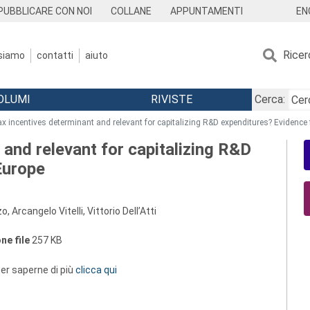
EN
PUBBLICARE CON NOI
COLLANE
APPUNTAMENTI
Ricer
 siamo
contatti
aiuto
OLUMI
RIVISTE
Cerca:
ax incentives determinant and relevant for capitalizing R&D expenditures? Evidence
 and relevant for capitalizing R&D
Europe
 Arcangelo Vitelli, Vittorio Dell’Atti
ne file
257 KB
 per saperne di più
clicca qui