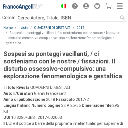
Menu
Cerca:
Main content
Home
riviste
QUADERNI DI GESTALT
2017
Sospesi su ponteggi vacillanti, / ci sosteniamo con le nostre / fissazioni.
Il disturbo ossessivo-compulsivo: una esplorazione fenomenologica e
gestaltica
Sospesi su ponteggi vacillanti, / ci
sosteniamo con le nostre / fissazioni. Il
disturbo ossessivo-compulsivo: una
esplorazione fenomenologica e gestaltica
Titolo Rivista
QUADERNI DI GESTALT
Autori/Curatori
Gianni Francesetti
Anno di pubblicazione
2018
Fascicolo
2017/2
Lingua
Italiano
Numero pagine
32
P.
25-56
Dimensione file
295
KB
DOI
10.3280/GEST2017-002003
Il DOI è il codice a barre della proprietà intellettuale: per saperne di