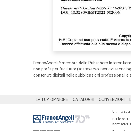
FrancoAngeli è membro della Publishers International
non profit per facilitare (attraverso i servizi tecnol
contenuti digitali nelle pubblicazioni professionali e 
Footer
LA TUA OPINIONE
CATALOGHI
CONVENZIONI
Ultimo agg
Per le opere
normativa su