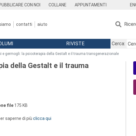
EN
PUBBLICARE CON NOI
COLLANE
APPUNTAMENTI
Ricer
 siamo
contatti
aiuto
OLUMI
RIVISTE
Cerca:
i e germogli: la psicoterapia della Gestalt e il trauma transgenerazionale
ia della Gestalt e il trauma
ne file
175 KB
 per saperne di più
clicca qui