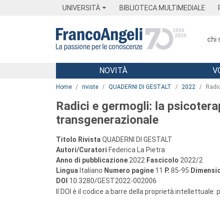
Menu
Main content
Footer
Menu
UNIVERSITÀ
BIBLIOTECA MULTIMEDIALE
chi
NOVITÀ
V
Main content
Home
riviste
QUADERNI DI GESTALT
2022
Radic
Radici e germogli: la psicoterap
transgenerazionale
Titolo Rivista
QUADERNI DI GESTALT
Autori/Curatori
Federica La Pietra
Anno di pubblicazione
2022
Fascicolo
2022/2
Lingua
Italiano
Numero pagine
11
P.
85-95
Dimensio
DOI
10.3280/GEST2022-002006
Il DOI è il codice a barre della proprietà intellettuale: