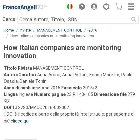
Menu
Cerca:
Main content
Home
riviste
MANAGEMENT CONTROL
2016
How Italian companies are monitoring innovation
How Italian companies are monitoring
innovation
Titolo Rivista
MANAGEMENT CONTROL
Autori/Curatori
Anna Arcari, Anna Pistoni, Enrico Moretto, Paolo
Ossola, Daniele Tonini
Anno di pubblicazione
2016
Fascicolo
2016/2
Lingua
Inglese
Numero pagine
23
P.
143-165
Dimensione file
279
KB
DOI
10.3280/MACO2016-002007
Il DOI è il codice a barre della proprietà intellettuale: per saperne di
più
clicca qui