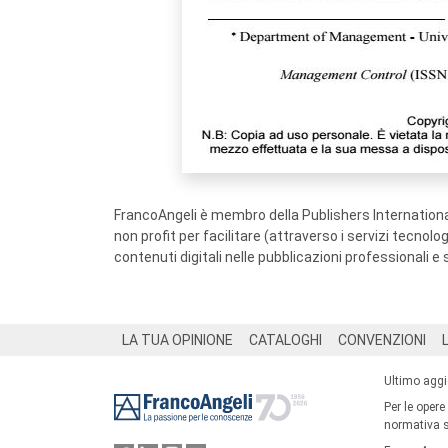
FrancoAngeli è membro della Publishers International
non profit per facilitare (attraverso i servizi tecnol
contenuti digitali nelle pubblicazioni professionali e 
Footer
LA TUA OPINIONE
CATALOGHI
CONVENZIONI
Ultimo agg
Per le opere
normativa su