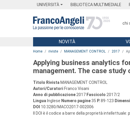
Menu
Main content
Footer
Menu
UNIVERSITÀ
BIBLIOTECA MULTIMEDIALE
chi
NOVITÀ
V
Main content
Home
riviste
MANAGEMENT CONTROL
2017
Ap
Applying business analytics 
management. The case study 
Titolo Rivista
MANAGEMENT CONTROL
Autori/Curatori
Franco Visani
Anno di pubblicazione
2017
Fascicolo
2017/2
Lingua
Inglese
Numero pagine
35
P.
89-123
Dimensi
DOI
10.3280/MACO2017-002006
Il DOI è il codice a barre della proprietà intellettuale: