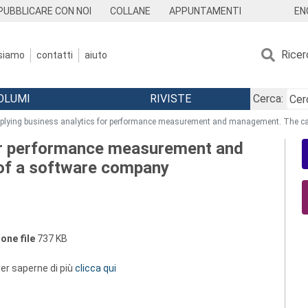
EN
PUBBLICARE CON NOI
COLLANE
APPUNTAMENTI
Ricer
 siamo
contatti
aiuto
OLUMI
RIVISTE
Cerca:
plying business analytics for performance measurement and management. The ca
for performance measurement and
of a software company
one file
737 KB
 per saperne di più
clicca qui