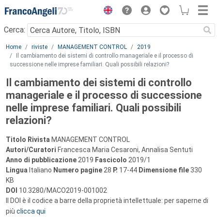
Menu
Cerca:
Main content
Home
riviste
MANAGEMENT CONTROL
2019
Il cambiamento dei sistemi di controllo manageriale e il processo di
successione nelle imprese familiari. Quali possibili relazioni?
Il cambiamento dei sistemi di controllo
manageriale e il processo di successione
nelle imprese familiari. Quali possibili
relazioni?
Titolo Rivista
MANAGEMENT CONTROL
Autori/Curatori
Francesca Maria Cesaroni, Annalisa Sentuti
Anno di pubblicazione
2019
Fascicolo
2019/1
Lingua
Italiano
Numero pagine
28
P.
17-44
Dimensione file
330
KB
DOI
10.3280/MACO2019-001002
Il DOI è il codice a barre della proprietà intellettuale: per saperne di
più
clicca qui