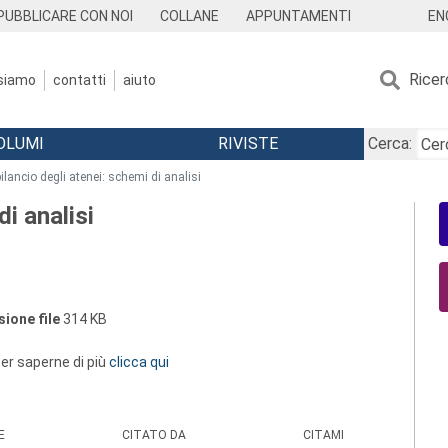
EN
PUBBLICARE CON NOI
COLLANE
APPUNTAMENTI
Ricer
 siamo
contatti
aiuto
OLUMI
RIVISTE
Cerca:
 bilancio degli atenei: schemi di analisi
di analisi
ione file
314 KB
 per saperne di più
clicca qui
E
CITATO DA
CITAMI