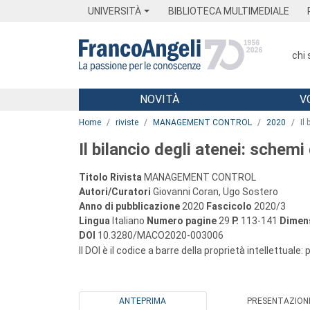
Menu
Main content
Footer
Menu
UNIVERSITÀ
BIBLIOTECA MULTIMEDIALE
chi
NOVITÀ
V
Main content
Home
riviste
MANAGEMENT CONTROL
2020
Il
Il bilancio degli atenei: schemi 
Titolo Rivista
MANAGEMENT CONTROL
Autori/Curatori
Giovanni Coran, Ugo Sostero
Anno di pubblicazione
2020
Fascicolo
2020/3
Lingua
Italiano
Numero pagine
29
P.
113-141
Dimens
DOI
10.3280/MACO2020-003006
Il DOI è il codice a barre della proprietà intellettuale:
ANTEPRIMA
PRESENTAZION