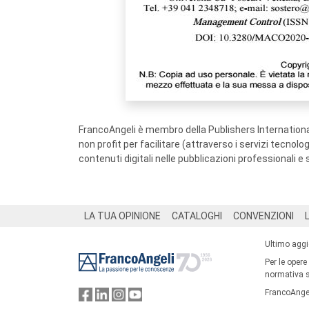
FrancoAngeli è membro della Publishers International
non profit per facilitare (attraverso i servizi tecnol
contenuti digitali nelle pubblicazioni professionali e 
Footer
LA TUA OPINIONE
CATALOGHI
CONVENZIONI
Ultimo agg
Per le opere
normativa su
FrancoAngel