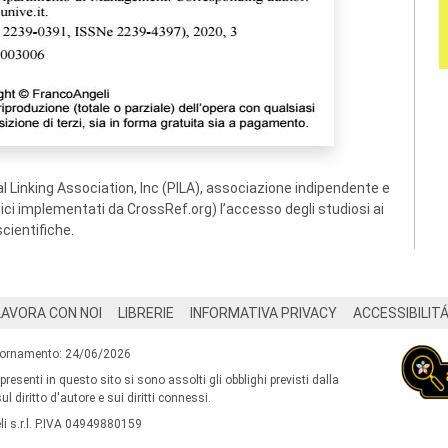
 Linking Association, Inc (PILA), associazione indipendente e
ogici implementati da CrossRef.org) l’accesso degli studiosi ai
scientifiche.
LAVORA CON NOI
LIBRERIE
INFORMATIVA PRIVACY
ACCESSIBILIT
iornamento: 24/06/2026
 presenti in questo sito si sono assolti gli obblighi previsti dalla
l diritto d'autore e sui diritti connessi.
i s.r.l. P.IVA 04949880159