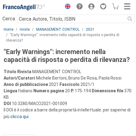
Menu
Cerca:
Main content
Home
riviste
MANAGEMENT CONTROL
2021
"Early Warnings": incremento nella capacità di risposta o perdita di
rilevanza?
"Early Warnings": incremento nella
capacità di risposta o perdita di rilevanza?
Titolo Rivista
MANAGEMENT CONTROL
Autori/Curatori
Michele Bertoni, Bruno De Rosa, Paola Rossi
Anno di pubblicazione
2021
Fascicolo
2021/1
Lingua
Italiano
Numero pagine
20
P.
175-194
Dimensione file
370
KB
DOI
10.3280/MACO2021-001009
Il DOI è il codice a barre della proprietà intellettuale: per saperne di
più
clicca qui