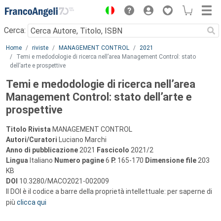
Menu
Cerca:
Main content
Home
riviste
MANAGEMENT CONTROL
2021
Temi e medodologie di ricerca nell’area Management Control: stato
dell’arte e prospettive
Temi e medodologie di ricerca nell’area
Management Control: stato dell’arte e
prospettive
Titolo Rivista
MANAGEMENT CONTROL
Autori/Curatori
Luciano Marchi
Anno di pubblicazione
2021
Fascicolo
2021/2
Lingua
Italiano
Numero pagine
6
P.
165-170
Dimensione file
203
KB
DOI
10.3280/MACO2021-002009
Il DOI è il codice a barre della proprietà intellettuale: per saperne di
più
clicca qui