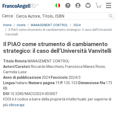
Menu
Cerca:
Main content
Home
riviste
MANAGEMENT CONTROL
2024
Il PIAO come strumento di cambiamento strategico: il caso dell’Università
Vanvitelli
Il PIAO come strumento di cambiamento
strategico: il caso dell’Università Vanvitelli
Titolo Rivista
MANAGEMENT CONTROL
Autori/Curatori
Riccardo Macchioni, Francesca Manes Rossi,
Carmela Luise
Anno di pubblicazione
2024
Fascicolo
2024/3
Lingua
Italiano
Numero pagine
19
P.
135-153
Dimensione file
173
KB
DOI
10.3280/MACO2024-003007
Il DOI è il codice a barre della proprietà intellettuale: per saperne di
più
clicca qui