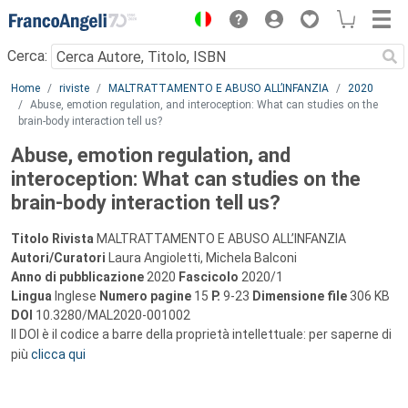
Menu
Cerca:
Main content
Home
riviste
MALTRATTAMENTO E ABUSO ALL’INFANZIA
2020
Abuse, emotion regulation, and interoception: What can studies on the
brain-body interaction tell us?
Abuse, emotion regulation, and
interoception: What can studies on the
brain-body interaction tell us?
Titolo Rivista
MALTRATTAMENTO E ABUSO ALL’INFANZIA
Autori/Curatori
Laura Angioletti, Michela Balconi
Anno di pubblicazione
2020
Fascicolo
2020/1
Lingua
Inglese
Numero pagine
15
P.
9-23
Dimensione file
306 KB
DOI
10.3280/MAL2020-001002
Il DOI è il codice a barre della proprietà intellettuale: per saperne di
più
clicca qui