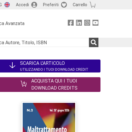
G
Accedi
Preferiti
Carrello
ca Avanzata
SCARICA L'ARTICOLO
UTILIZZANDO I TUOI DOWNLOAD CREDIT
ACQUISTA QUI I TUOI
DOWNLOAD CREDITS