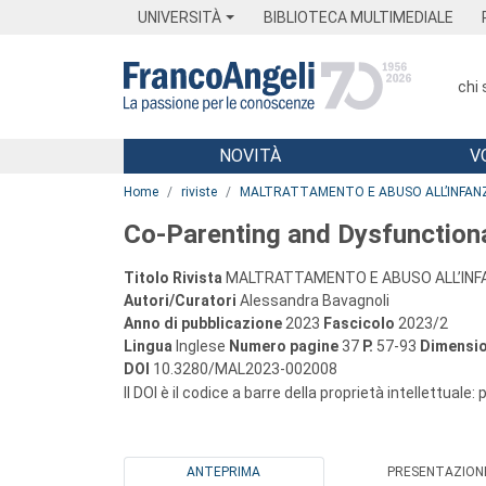
Menu
Main content
Footer
Menu
UNIVERSITÀ
BIBLIOTECA MULTIMEDIALE
chi
NOVITÀ
V
Main content
Home
riviste
MALTRATTAMENTO E ABUSO ALL’INFAN
Co-Parenting and Dysfunctiona
Titolo Rivista
MALTRATTAMENTO E ABUSO ALL’INF
Autori/Curatori
Alessandra Bavagnoli
Anno di pubblicazione
2023
Fascicolo
2023/2
Lingua
Inglese
Numero pagine
37
P.
57-93
Dimensio
DOI
10.3280/MAL2023-002008
Il DOI è il codice a barre della proprietà intellettuale:
ANTEPRIMA
PRESENTAZION