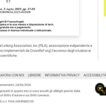
 Linking Association, Inc (PILA), associazione indipendente e
ogici implementati da CrossRef.org) l’accesso degli studiosi ai
scientifiche.
LAVORA CON NOI
LIBRERIE
INFORMATIVA PRIVACY
ACCESSIBILIT
iornamento: 24/06/2026
 presenti in questo sito si sono assolti gli obblighi previsti dalla
l diritto d'autore e sui diritti connessi.
i s.r.l. P.IVA 04949880159