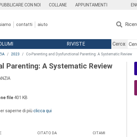
EN
PUBBLICARE CON NOI
COLLANE
APPUNTAMENTI
Ricer
 siamo
contatti
aiuto
OLUMI
RIVISTE
Cerca:
ZIA
2023
Co-Parenting and Dysfunctional Parenting: A Systematic Review
l Parenting: A Systematic Review
ANZIA
ne file
401 KB
 per saperne di più
clicca qui
E
CITATO DA
CITAMI