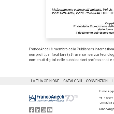
FrancoAngeli è membro della Publishers International
non profit per facilitare (attraverso i servizi tecnol
contenuti digitali nelle pubblicazioni professionali e 
Footer
LA TUA OPINIONE
CATALOGHI
CONVENZIONI
Ultimo agg
Per le opere
normativa su
FrancoAngel