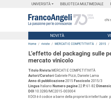
Menu
Main content
Footer
Menu
UNIVERSITÀ
BIBLIOTECA MULTIMEDIALE
chi
NOVITÀ
V
Main content
Home
riviste
MERCATI E COMPETITIVITÀ
2015
L’effetto del packaging sulle p
mercato vinicolo
Titolo Rivista
MERCATI E COMPETITIVITÀ
Autori/Curatori
Gabriele Pizzi, Daniele Lama
Anno di pubblicazione
2015
Fascicolo
2015/3
Lingua
Italiano
Numero pagine
22
P.
61-82
Dimensio
DOI
10.3280/MC2015-003004
Il DOI è il codice a barre della proprietà intellettuale: