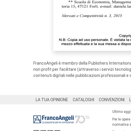
FrancoAngeli è membro della Publishers International
non profit per facilitare (attraverso i servizi tecnol
contenuti digitali nelle pubblicazioni professionali e 
Footer
LA TUA OPINIONE
CATALOGHI
CONVENZIONI
Ultimo agg
Per le opere
normativa su