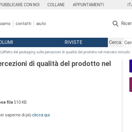
IT
PUBBLICARE CON NOI
COLLANE
APPUNTAMENTI
Rice
 siamo
contatti
aiuto
OLUMI
RIVISTE
Cerca:
L’effetto del packaging sulle percezioni di qualità del prodotto nel mercato vinicolo
ercezioni di qualità del prodotto nel
ne file
510 KB
 per saperne di più
clicca qui