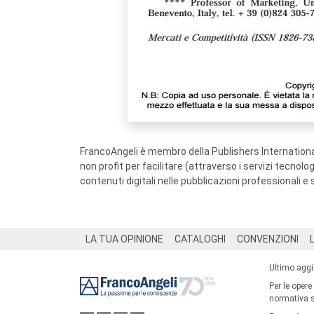
FrancoAngeli è membro della Publishers International
non profit per facilitare (attraverso i servizi tecnol
contenuti digitali nelle pubblicazioni professionali e 
Footer
LA TUA OPINIONE
CATALOGHI
CONVENZIONI
Ultimo agg
Per le opere
normativa su