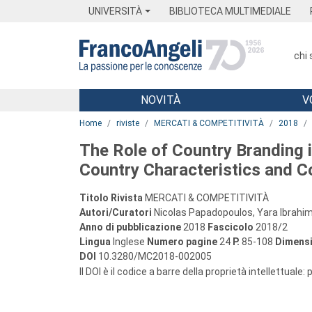
Menu
Main content
Footer
Menu
UNIVERSITÀ
BIBLIOTECA MULTIMEDIALE
chi
NOVITÀ
V
Main content
Home
riviste
MERCATI & COMPETITIVITÀ
2018
The Role of Country Branding i
Country Characteristics and C
Titolo Rivista
MERCATI & COMPETITIVITÀ
Autori/Curatori
Nicolas Papadopoulos, Yara Ibrahim
Anno di pubblicazione
2018
Fascicolo
2018/2
Lingua
Inglese
Numero pagine
24
P.
85-108
Dimensi
DOI
10.3280/MC2018-002005
Il DOI è il codice a barre della proprietà intellettuale: