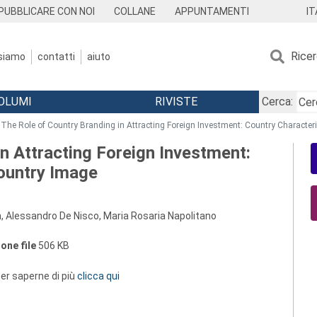
IT
PUBBLICARE CON NOI
COLLANE
APPUNTAMENTI
Rice
 siamo
contatti
aiuto
OLUMI
RIVISTE
Cerca:
The Role of Country Branding in Attracting Foreign Investment: Country Character
n Attracting Foreign Investment:
ountry Image
, Alessandro De Nisco, Maria Rosaria Napolitano
one file
506 KB
 per saperne di più
clicca qui