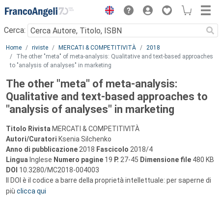
Menu
Cerca:
Main content
Home
riviste
MERCATI & COMPETITIVITÀ
2018
The other "meta" of meta-analysis: Qualitative and text-based approaches
to "analysis of analyses" in marketing
The other "meta" of meta-analysis:
Qualitative and text-based approaches to
"analysis of analyses" in marketing
Titolo Rivista
MERCATI & COMPETITIVITÀ
Autori/Curatori
Ksenia Silchenko
Anno di pubblicazione
2018
Fascicolo
2018/4
Lingua
Inglese
Numero pagine
19
P.
27-45
Dimensione file
480 KB
DOI
10.3280/MC2018-004003
Il DOI è il codice a barre della proprietà intellettuale: per saperne di
più
clicca qui