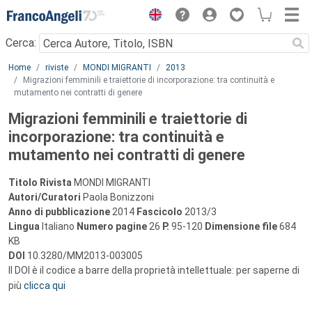
Menu
Cerca:
Main content
Home
riviste
MONDI MIGRANTI
2013
Migrazioni femminili e traiettorie di incorporazione: tra continuità e
mutamento nei contratti di genere
Migrazioni femminili e traiettorie di
incorporazione: tra continuità e
mutamento nei contratti di genere
Titolo Rivista
MONDI MIGRANTI
Autori/Curatori
Paola Bonizzoni
Anno di pubblicazione
2014
Fascicolo
2013/3
Lingua
Italiano
Numero pagine
26
P.
95-120
Dimensione file
684
KB
DOI
10.3280/MM2013-003005
Il DOI è il codice a barre della proprietà intellettuale: per saperne di
più
clicca qui